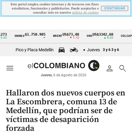
Este portal emplea cookies internas y de terceros con fines
estadísticos, funcionales y publicitarios. Puede aceptarlas o
CONTINUAR
consultar más en nuestra
politica de cookies
$1.750.905
US$73,48
US$3342,60
1621
SMMLV
BRENT
ORO
COLCAP
Cintillo
—
▼ 1.12
▲ 8.20
de
Pico y Placa Medellín
Jueves
3 y 6
3 y 6
indicadores
económicos
menu
person
search
Colombia
Jueves
, 6 de Agosto de 2026
Hallaron dos nuevos cuerpos en
La Escombrera, comuna 13 de
Medellín, que podrían ser de
víctimas de desaparición
forzada