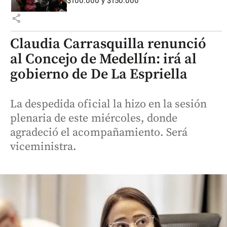
$100.000 y $150.000
share
Claudia Carrasquilla renunció
al Concejo de Medellín: irá al
gobierno de De La Espriella
La despedida oficial la hizo en la sesión
plenaria de este miércoles, donde
agradeció el acompañamiento. Será
viceministra.