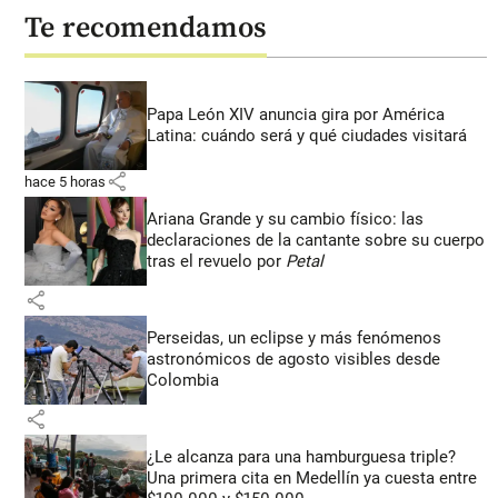
Te recomendamos
Papa León XIV anuncia gira por América
Latina: cuándo será y qué ciudades visitará
share
hace 5 horas
Ariana Grande y su cambio físico: las
declaraciones de la cantante sobre su cuerpo
tras el revuelo por
Petal
share
Perseidas, un eclipse y más fenómenos
astronómicos de agosto visibles desde
Colombia
share
¿Le alcanza para una hamburguesa triple?
Una primera cita en Medellín ya cuesta entre