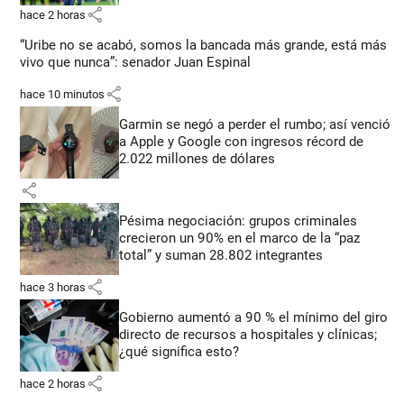
share
hace 2 horas
“Uribe no se acabó, somos la bancada más grande, está más
vivo que nunca”: senador Juan Espinal
share
hace 10 minutos
Garmin se negó a perder el rumbo; así venció
a Apple y Google con ingresos récord de
2.022 millones de dólares
share
Pésima negociación: grupos criminales
crecieron un 90% en el marco de la “paz
total” y suman 28.802 integrantes
share
hace 3 horas
Gobierno aumentó a 90 % el mínimo del giro
directo de recursos a hospitales y clínicas;
¿qué significa esto?
share
hace 2 horas