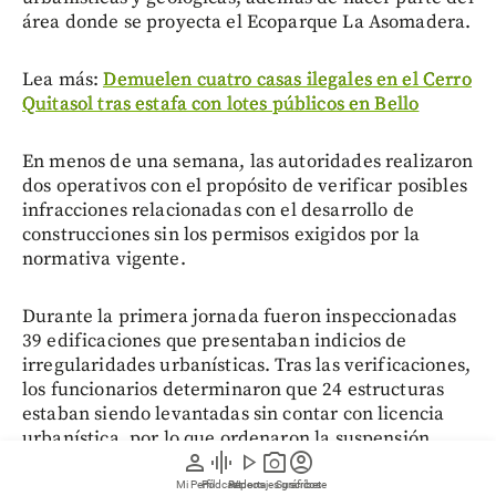
área donde se proyecta el Ecoparque La Asomadera.
Lea más:
Demuelen cuatro casas ilegales en el Cerro
Quitasol tras estafa con lotes públicos en Bello
En menos de una semana, las autoridades realizaron
dos operativos con el propósito de verificar posibles
infracciones relacionadas con el desarrollo de
construcciones sin los permisos exigidos por la
normativa vigente.
Durante la primera jornada fueron inspeccionadas
39 edificaciones que presentaban indicios de
irregularidades urbanísticas. Tras las verificaciones,
los funcionarios determinaron que 24 estructuras
estaban siendo levantadas sin contar con licencia
urbanística, por lo que ordenaron la suspensión
person
graphic_eq
play_arrow
photo_camera
account_circle
inmediata de las obras mediante la imposición de
sellos oficiales.
Mi Perfil
Pódcast
Reportajes gráficos
Videos
Suscríbete