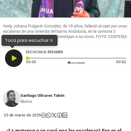
Yesly Johana Pulgarín González, de 18 años, falleció al caer por unas
escalaras de una vivienda del barrio Andalucía, en la comuna 2
(Santa Cruz). Por este hecho investigan a su novio. FOTO: CORTESÍA
×
Toca para escuchar
ESCUCHA EL RESUMEN
Tiempo transcurrido: 0 segundos
Du
00:00
00:52
Santiago Olivares Tobón
Metro
25 de marzo de 2025
¿La mataron o se cayó por las escaleras? Ese es el