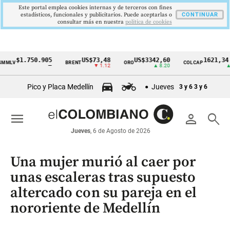
Este portal emplea cookies internas y de terceros con fines
estadísticos, funcionales y publicitarios. Puede aceptarlas o
CONTINUAR
consultar más en nuestra
politica de cookies
$1.750.905
US$73,48
US$3342,60
1621,34 pts
BRENT
ORO
COLCAP
Cintillo
—
▼ 1.12
▲ 8.20
▲ 0.67
de
Pico y Placa Medellín
Jueves
3 y 6
3 y 6
indicadores
económicos
menu
person
search
Colombia
Jueves
, 6 de Agosto de 2026
Una mujer murió al caer por
unas escaleras tras supuesto
altercado con su pareja en el
nororiente de Medellín