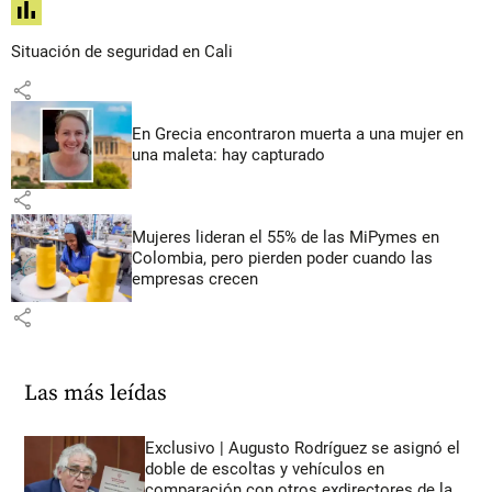
share
Situación de seguridad en Cali
share
En Grecia encontraron muerta a una mujer en
una maleta: hay capturado
share
Mujeres lideran el 55% de las MiPymes en
Colombia, pero pierden poder cuando las
empresas crecen
share
Las más leídas
Exclusivo | Augusto Rodríguez se asignó el
doble de escoltas y vehículos en
comparación con otros exdirectores de la