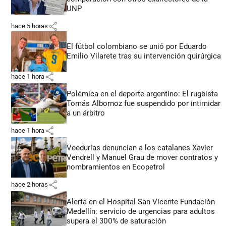
UNP
share
hace 5 horas
El fútbol colombiano se unió por Eduardo
Emilio Vilarete tras su intervención quirúrgica
share
hace 1 hora
Polémica en el deporte argentino: El rugbista
Tomás Albornoz fue suspendido por intimidar
a un árbitro
share
hace 1 hora
Veedurías denuncian a los catalanes Xavier
Vendrell y Manuel Grau de mover contratos y
nombramientos en Ecopetrol
share
hace 2 horas
Alerta en el Hospital San Vicente Fundación
Medellín: servicio de urgencias para adultos
supera el 300% de saturación