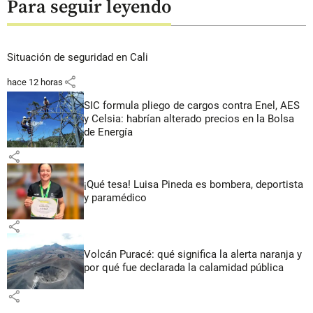
Para seguir leyendo
Situación de seguridad en Cali
share
hace 12 horas
SIC formula pliego de cargos contra Enel, AES
y Celsia: habrían alterado precios en la Bolsa
de Energía
share
¡Qué tesa! Luisa Pineda es bombera, deportista
y paramédico
share
Volcán Puracé: qué significa la alerta naranja y
por qué fue declarada la calamidad pública
share