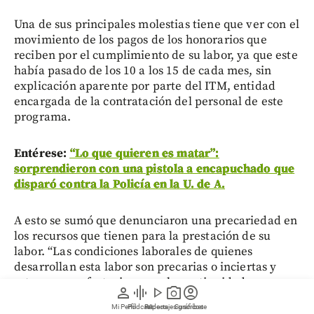
Una de sus principales molestias tiene que ver con el
movimiento de los pagos de los honorarios que
reciben por el cumplimiento de su labor, ya que este
había pasado de los 10 a los 15 de cada mes, sin
explicación aparente por parte del ITM, entidad
encargada de la contratación del personal de este
programa.
Entérese:
“Lo que quieren es matar”:
sorprendieron con una pistola a encapuchado que
disparó contra la Policía en la U. de A.
A esto se sumó que denunciaron una precariedad en
los recursos que tienen para la prestación de su
labor. “Las condiciones laborales de quienes
desarrollan esta labor son precarias o inciertas y
esto genera afectaciones en la continuidad,
person
graphic_eq
play_arrow
photo_camera
account_circle
oportunidad y calidad de los procesos de
Mi Perfil
Pódcast
Reportajes gráficos
Videos
Suscríbete
acompañamiento”.