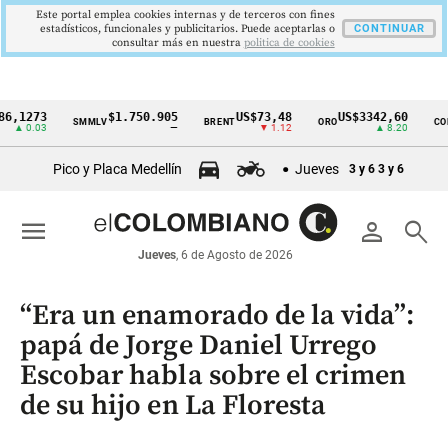
Este portal emplea cookies internas y de terceros con fines
estadísticos, funcionales y publicitarios. Puede aceptarlas o
CONTINUAR
consultar más en nuestra
politica de cookies
73
$1.750.905
US$73,48
US$3342,60
1
SMMLV
BRENT
ORO
COLCAP
Cintillo
.03
—
▼ 1.12
▲ 8.20
de
Pico y Placa Medellín
Jueves
3 y 6
3 y 6
indicadores
económicos
menu
person
search
Colombia
Jueves
, 6 de Agosto de 2026
“Era un enamorado de la vida”:
papá de Jorge Daniel Urrego
Escobar habla sobre el crimen
de su hijo en La Floresta