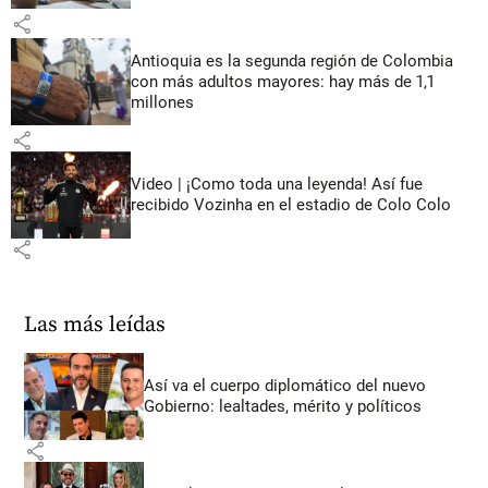
share
Antioquia es la segunda región de Colombia
con más adultos mayores: hay más de 1,1
millones
share
Video | ¡Como toda una leyenda! Así fue
recibido Vozinha en el estadio de Colo Colo
share
Las más leídas
Así va el cuerpo diplomático del nuevo
Gobierno: lealtades, mérito y políticos
share