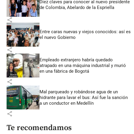
Diez claves para conocer al nuevo presidente
de Colombia, Abelardo de la Espriella
share
Entre caras nuevas y viejos conocidos: así es
el nuevo Gobierno
share
Empleado extranjero habría quedado
atrapado en una máquina industrial y murió
en una fábrica de Bogotá
share
Mal parqueado y robándose agua de un
hidrante para lavar el bus: Así fue la sanción
a un conductor en Medellín
share
Te recomendamos