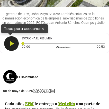
El gerente de EPM, John Maya Salazar, también enfatizó en la
dinamización económica de la empresa: movilizó más de 22 billones
en contratos en 2025. FOTO: Juan Antonio Sánchez Ocampo y Julio
César Herrera Echeverri
×
Toca para escuchar
ESCUCHA EL RESUMEN
Tiempo transcurrido: 0 segundos
Du
00:00
00:53
El Colombiano
08 de mayo de 2026
Cada año,
EPM
le entrega a
Medellín
una parte de