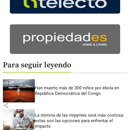
Para seguir leyendo
Han muerto más de 300 niños por ébola en
República Democrática del Congo
share
La nómina de las mipymes será más costosa:
estas son las opciones para enfrentar el
impacto