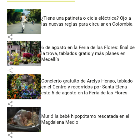
¿Tiene una patineta o cicla eléctrica? Ojo a
las nuevas reglas para circular en Colombia
share
6 de agosto en la Feria de las Flores: final de
la trova, tablados gratis y más planes en
Medellín
share
Concierto gratuito de Arelys Henao, tablado
en el Centro y recorridos por Santa Elena
este 6 de agosto en la Feria de las Flores
share
Murió la bebé hipopótamo rescatada en el
Magdalena Medio
share