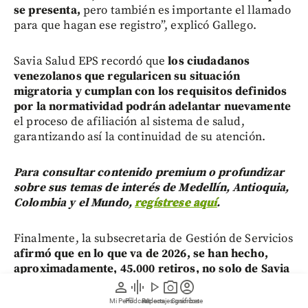
se presenta,
pero también es importante el llamado
para que hagan ese registro”, explicó Gallego.
Savia Salud EPS recordó que
los ciudadanos
venezolanos que regularicen su situación
migratoria y cumplan con los requisitos definidos
por la normatividad podrán adelantar nuevamente
el proceso de afiliación al sistema de salud,
garantizando así la continuidad de su atención.
Para consultar contenido premium o profundizar
sobre sus temas de interés de Medellín, Antioquia,
Colombia y el Mundo,
regístrese aquí
.
Finalmente, la subsecretaria de Gestión de Servicios
afirmó que en lo que va de 2026, se han hecho,
aproximadamente, 45.000 retiros, no solo de Savia
Salud, sino de todas las EPS.
person
graphic_eq
play_arrow
photo_camera
account_circle
Mi Perfil
Pódcast
Reportajes gráficos
Videos
Suscríbete