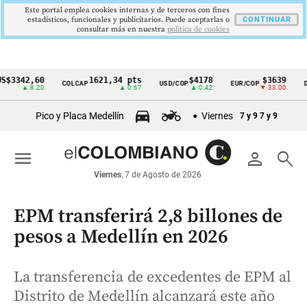
Este portal emplea cookies internas y de terceros con fines
estadísticos, funcionales y publicitarios. Puede aceptarlas o
CONTINUAR
consultar más en nuestra
politica de cookies
42,60
1621,34 pts
$4178
$3639
COLCAP
USD/COP
EUR/COP
DESEM
Cintillo
▲ 8.20
▲ 0.67
▲ 0.42
▼ 33.00
de
Pico y Placa Medellín
Viernes
7 y 9
7 y 9
indicadores
económicos
menu
person
search
Colombia
Viernes
, 7 de Agosto de 2026
EPM transferirá 2,8 billones de
pesos a Medellín en 2026
La transferencia de excedentes de EPM al
Distrito de Medellín alcanzará este año