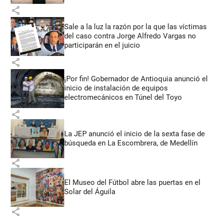
share
Sale a la luz la razón por la que las víctimas
del caso contra Jorge Alfredo Vargas no
participarán en el juicio
share
¡Por fin! Gobernador de Antioquia anunció el
inicio de instalación de equipos
electromecánicos en Túnel del Toyo
share
La JEP anunció el inicio de la sexta fase de
búsqueda en La Escombrera, de Medellín
share
El Museo del Fútbol abre las puertas en el
Solar del Águila
share