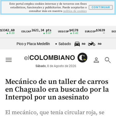
Este portal emplea cookies internas y de terceros con fines
estadísticos, funcionales y publicitarios. Puede aceptarlas o
CONTINUAR
consultar más en nuestra
politica de cookies
2,60
1621,34 pts
$4178
$3639
COLCAP
USD/COP
EUR/COP
DESEMPL
Cintillo
8.20
▲ 0.67
▲ 0.42
—
de
Pico y Placa Medellín
Sabado
no
no
indicadores
económicos
menu
person
search
Colombia
Sábado
, 8 de Agosto de 2026
Mecánico de un taller de carros
en Chagualo era buscado por la
Interpol por un asesinato
El mecánico, que tenía circular roja, se