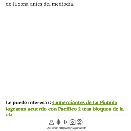
de la zona antes del mediodía.
Le puede interesar:
Comerciantes de La Pintada
lograron acuerdo con Pacífico 2 tras bloqueo de la
vía
person
graphic_eq
play_arrow
photo_camera
account_circle
Mi Perfil
Pódcast
Reportajes gráficos
Videos
Suscríbete
Lo principal tiene que ver con la normalización de