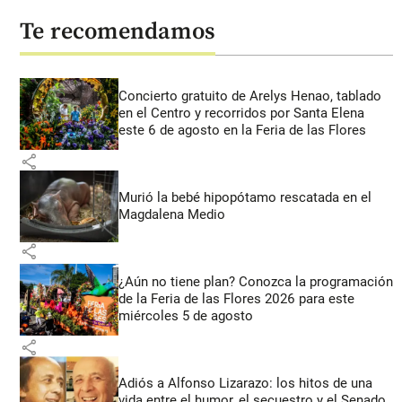
Te recomendamos
Concierto gratuito de Arelys Henao, tablado
en el Centro y recorridos por Santa Elena
este 6 de agosto en la Feria de las Flores
share
Murió la bebé hipopótamo rescatada en el
Magdalena Medio
share
¿Aún no tiene plan? Conozca la programación
de la Feria de las Flores 2026 para este
miércoles 5 de agosto
share
Adiós a Alfonso Lizarazo: los hitos de una
vida entre el humor, el secuestro y el Senado