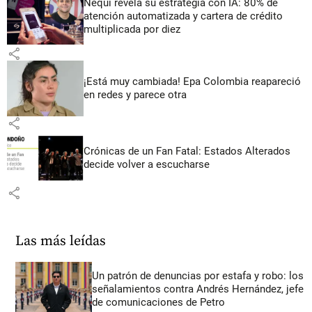
Nequi revela su estrategia con IA: 80% de
atención automatizada y cartera de crédito
multiplicada por diez
share
¡Está muy cambiada! Epa Colombia reapareció
en redes y parece otra
share
Crónicas de un Fan Fatal: Estados Alterados
decide volver a escucharse
share
Las más leídas
Un patrón de denuncias por estafa y robo: los
señalamientos contra Andrés Hernández, jefe
de comunicaciones de Petro