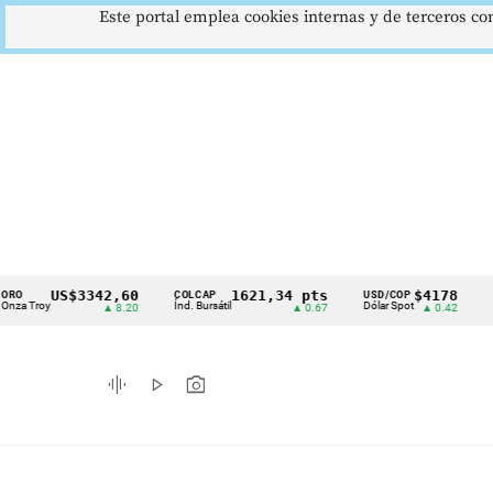
Este portal emplea cookies internas y de terceros con
US$3342,60
1621,34 pts
$4178
COLCAP
USD/COP
EUR/C
Cintillo
roy
Índ. Bursátil
Dólar Spot
Euro S
▲ 8.20
▲ 0.67
▲ 0.42
de
indicadores
graphic_eq
play_arrow
photo_camera
económicos
Colombia