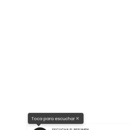
njunto
×
Toca para escuchar
ESCUCHA EL RESUMEN