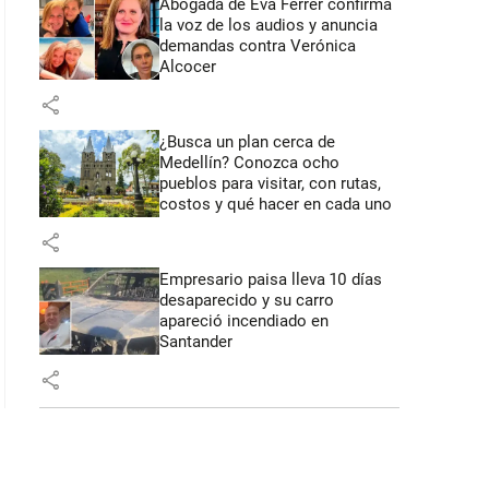
Abogada de Eva Ferrer confirma
la voz de los audios y anuncia
 43 segundos
demandas contra Verónica
Alcocer
share
¿Busca un plan cerca de
Medellín? Conozca ocho
pueblos para visitar, con rutas,
costos y qué hacer en cada uno
share
Empresario paisa lleva 10 días
desaparecido y su carro
apareció incendiado en
Santander
share