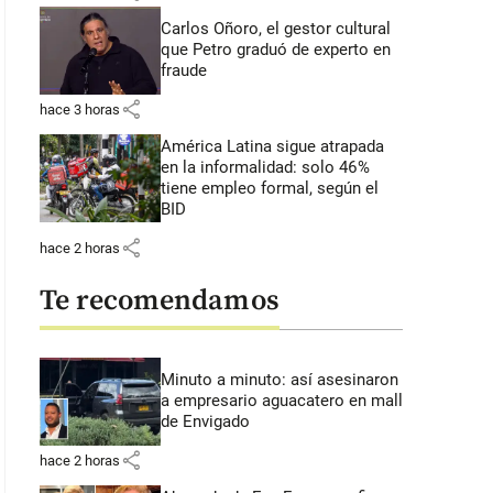
Carlos Oñoro, el gestor cultural
que Petro graduó de experto en
fraude
share
hace 3 horas
América Latina sigue atrapada
en la informalidad: solo 46%
tiene empleo formal, según el
BID
share
hace 2 horas
Te recomendamos
Minuto a minuto: así asesinaron
as Lukas, señalado cabecilla de esta red transnacional de la trata de per
a empresario aguacatero en mall
idencial de Medellín. En la ciudad hubo otras ocho capturas por este c
de Envigado
CIONAL
share
hace 2 horas