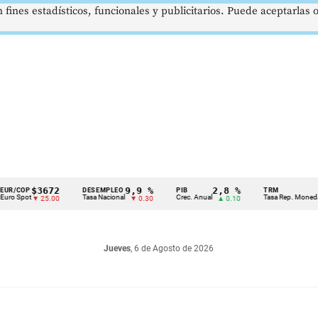
 fines estadísticos, funcionales y publicitarios. Puede aceptarlas
$3672
9,9 %
2,8 %
$41
OP
DESEMPLEO
PIB
TRM
pot
Tasa Nacional
Crec. Anual
Tasa Rep. Moneda
▼ 25.00
▼ 0.30
▲ 0.10
Jueves
, 6 de Agosto de 2026