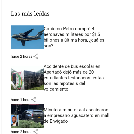
Las más leídas
Gobierno Petro compró 4
aeronaves militares por $1,5
billones a última hora, ¿cuáles
son?
share
hace 2 horas
Accidente de bus escolar en
Apartadó dejó más de 20
estudiantes lesionados: estas
son las hipótesis del
volcamiento
share
hace 1 hora
Minuto a minuto: así asesinaron
a empresario aguacatero en mall
de Envigado
share
hace 2 horas