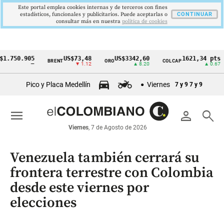
Este portal emplea cookies internas y de terceros con fines
estadísticos, funcionales y publicitarios. Puede aceptarlas o
CONTINUAR
consultar más en nuestra
politica de cookies
0.905
US$73,48
US$3342,60
1621,34 pts
BRENT
ORO
COLCAP
USD
Cintillo
—
▼ 1.12
▲ 8.20
▲ 0.67
de
Pico y Placa Medellín
Viernes
7 y 9
7 y 9
indicadores
económicos
menu
person
search
Colombia
Viernes
, 7 de Agosto de 2026
Venezuela también cerrará su
frontera terrestre con Colombia
desde este viernes por
elecciones