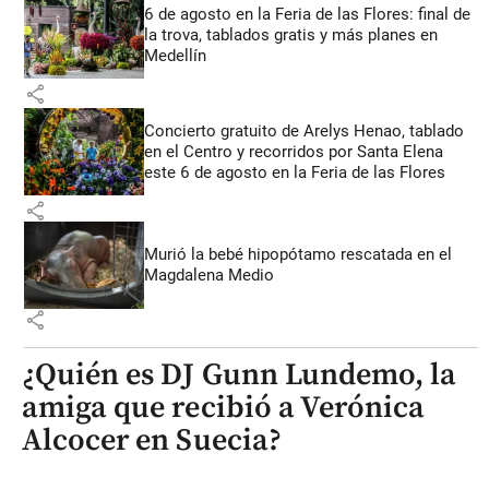
6 de agosto en la Feria de las Flores: final de
la trova, tablados gratis y más planes en
Medellín
share
Concierto gratuito de Arelys Henao, tablado
en el Centro y recorridos por Santa Elena
este 6 de agosto en la Feria de las Flores
share
Murió la bebé hipopótamo rescatada en el
Magdalena Medio
share
¿Quién es DJ Gunn Lundemo, la
amiga que recibió a Verónica
Alcocer en Suecia?