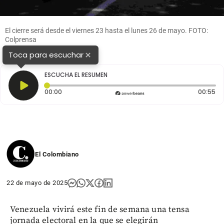
El cierre será desde el viernes 23 hasta el lunes 26 de mayo. FOTO:
Colprensa
×
Toca para escuchar
ESCUCHA EL RESUMEN
Tiempo transcurrido: 0 segundos
Du
00:00
00:55
El Colombiano
22 de mayo de 2025
Venezuela vivirá este fin de semana una tensa
jornada electoral en la que se elegirán