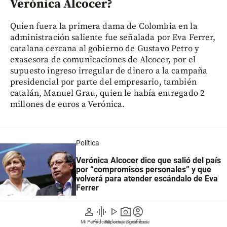
Verónica Alcocer?
Quien fuera la primera dama de Colombia en la
administración saliente fue señalada por Eva Ferrer,
catalana cercana al gobierno de Gustavo Petro y
exasesora de comunicaciones de Alcocer, por el
supuesto ingreso irregular de dinero a la campaña
presidencial por parte del empresario, también
catalán, Manuel Grau, quien le había entregado 2
millones de euros a Verónica.
Política
Verónica Alcocer dice que salió del país
por “compromisos personales” y que
volverá para atender escándalo de Eva
Ferrer
person
graphic_eq
play_arrow
photo_camera
account_circle
Mi Perfil
Pódcast
Reportajes gráficos
Videos
Suscríbete