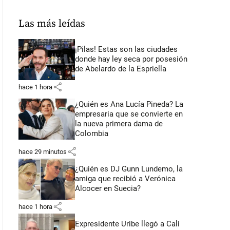
Las más leídas
¡Pilas! Estas son las ciudades
donde hay ley seca por posesión
de Abelardo de la Espriella
share
hace 1 hora
¿Quién es Ana Lucía Pineda? La
empresaria que se convierte en
la nueva primera dama de
Colombia
share
hace 29 minutos
¿Quién es DJ Gunn Lundemo, la
amiga que recibió a Verónica
Alcocer en Suecia?
share
hace 1 hora
Expresidente Uribe llegó a Cali