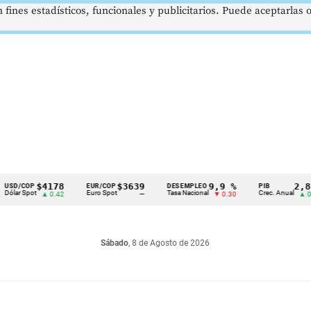
 fines estadísticos, funcionales y publicitarios. Puede aceptarlas
$4178
$3639
9,9 %
2,8 %
OP
EUR/COP
DESEMPLEO
PIB
ot
Euro Spot
Tasa Nacional
Crec. Anual
▲ 0.42
—
▼ 0.30
▲ 0.10
Sábado
, 8 de Agosto de 2026