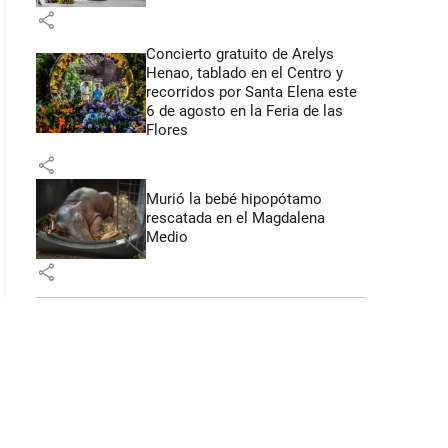
share
Concierto gratuito de Arelys
 41 segundos
Henao, tablado en el Centro y
recorridos por Santa Elena este
6 de agosto en la Feria de las
Flores
share
Murió la bebé hipopótamo
rescatada en el Magdalena
Medio
share