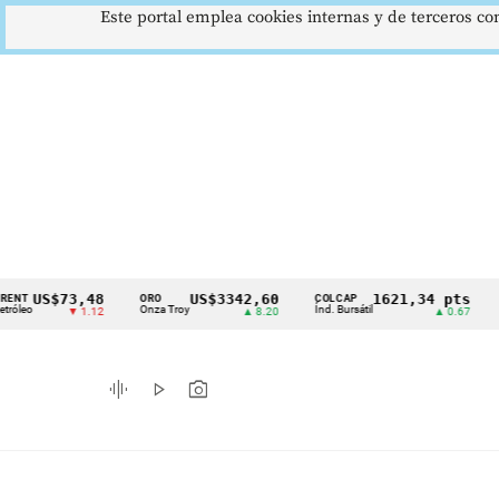
Este portal emplea cookies internas y de terceros con
S$73,48
US$3342,60
1621,34 pts
ORO
COLCAP
USD/C
Cintillo
Onza Troy
Índ. Bursátil
Dólar Sp
▼ 1.12
▲ 8.20
▲ 0.67
de
indicadores
graphic_eq
play_arrow
photo_camera
económicos
Colombia