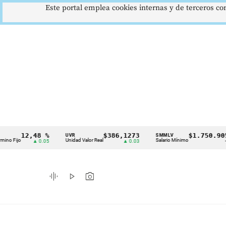
Este portal emplea cookies internas y de terceros con
12,48 %
$386,1273
$1.750.905
UVR
SMMLV
B
Cintillo
Unidad Valor Real
Salario Mínimo
Pe
▲ 0.05
▲ 0.03
—
de
indicadores
graphic_eq
play_arrow
photo_camera
económicos
Colombia