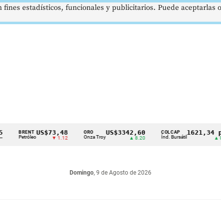
 fines estadísticos, funcionales y publicitarios. Puede aceptarlas
US$73,48
US$3342,60
1621,34 pts
RENT
ORO
COLCAP
tróleo
Onza Troy
Índ. Bursátil
▼ 1.12
▲ 8.20
▲ 0.67
Domingo
, 9 de Agosto de 2026