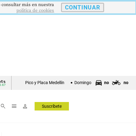
 o consultar más en nuestra
CONTINUAR
politica de cookies
$4178
$3648
9,9 %
2,8
USD/COP
EUR/COP
DESEMPLEO
PIB
Pico y Placa Medellín
Domingo
no
no
Dólar Spot
Euro Spot
Tasa Nacional
Crec. Anual
▲ 0.42
—
▼ 0.30
▲ 0
search
menu
person
Suscríbete