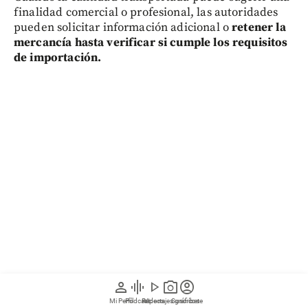
finalidad comercial o profesional, las autoridades
pueden solicitar información adicional o
retener la
mercancía hasta verificar si cumple los requisitos
de importación.
person
graphic_eq
play_arrow
photo_camera
account_circle
Para consultar contenido premium o profundizar
sobre sus temas de interés de Medellín, Antioquia,
Mi Perfil
Pódcast
Reportajes gráficos
Videos
Suscríbete