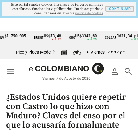
Este portal emplea cookies internas y de terceros con fines
estadísticos, funcionales y publicitarios. Puede aceptarlas o
CONTINUAR
consultar más en nuestra
politica de cookies
.750.905
US$73,48
US$3342,60
1621,34 pts
BRENT
ORO
COLCAP
Cintillo
—
▼ 1.12
▲ 8.20
▲ 0.67
de
Pico y Placa Medellín
Viernes
7 y 9
7 y 9
indicadores
económicos
menu
person
search
Colombia
Viernes
, 7 de Agosto de 2026
¿Estados Unidos quiere repetir
con Castro lo que hizo con
Maduro? Claves del caso por el
que lo acusaría formalmente