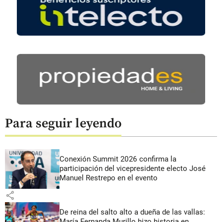
Para seguir leyendo
Conexión Summit 2026 confirma la
participación del vicepresidente electo José
Manuel Restrepo en el evento
share
De reina del salto alto a dueña de las vallas:
María Fernanda Murillo hizo historia en