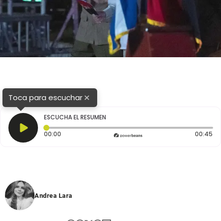
×
Toca para escuchar
ESCUCHA EL RESUMEN
Tiempo transcurrido: 0 segundos
Du
00:00
00:45
Andrea Lara