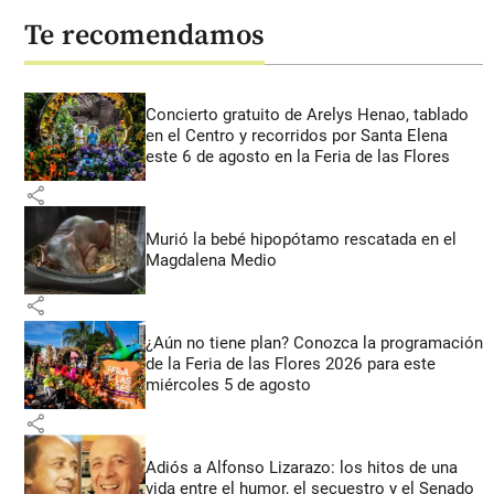
Te recomendamos
Concierto gratuito de Arelys Henao, tablado
en el Centro y recorridos por Santa Elena
este 6 de agosto en la Feria de las Flores
share
Murió la bebé hipopótamo rescatada en el
Magdalena Medio
share
¿Aún no tiene plan? Conozca la programación
de la Feria de las Flores 2026 para este
miércoles 5 de agosto
share
Adiós a Alfonso Lizarazo: los hitos de una
vida entre el humor, el secuestro y el Senado