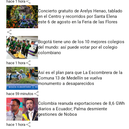
share
hace 1 hora
Concierto gratuito de Arelys Henao, tablado
en el Centro y recorridos por Santa Elena
este 6 de agosto en la Feria de las Flores
share
Bogotá tiene uno de los 10 mejores colegios
del mundo: así puede votar por el colegio
colombiano
share
hace 1 hora
Así es el plan para que La Escombrera de la
Comuna 13 de Medellín se vuelva
monumento a desaparecidos
share
hace 59 minutos
Colombia reanuda exportaciones de 8,6 GWh
diarios a Ecuador; Palma desmiente
gestiones de Noboa
share
hace 1 hora