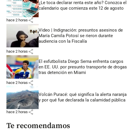
¿Le toca declarar renta este año? Conozca el
calendario que comienza este 12 de agosto
share
hace 2 horas
Video | Indignación: presuntos asesinos de
María Camila Potosí se rieron durante
audiencia con la Fiscalía
share
hace 2 horas
El exfutbolista Diego Serna enfrenta cargos
en EE. UU. por presunto transporte de drogas
tras detención en Miami
share
hace 2 horas
Volcán Puracé: qué significa la alerta naranja
y por qué fue declarada la calamidad pública
share
hace 2 horas
Te recomendamos