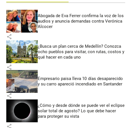
Abogada de Eva Ferrer confirma la voz de los
audios y anuncia demandas contra Verónica
Alcocer
share
¿Busca un plan cerca de Medellín? Conozca
ocho pueblos para visitar, con rutas, costos y
qué hacer en cada uno
share
Empresario paisa lleva 10 días desaparecido
y su carro apareció incendiado en Santander
share
¿Cómo y desde dónde se puede ver el eclipse
solar total de agosto? Lo que debe hacer
para proteger su vista
share