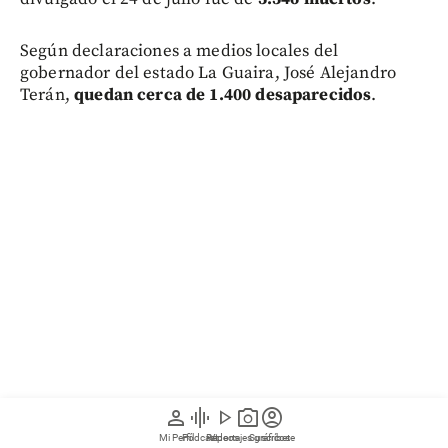
Según declaraciones a medios locales del
gobernador del estado La Guaira, José Alejandro
Terán,
quedan cerca de 1.400 desaparecidos
.
person
graphic_eq
play_arrow
photo_camera
account_circle
Entérese:
Video | Resistencia bajo ruinas: hallaron
Mi Perfil
Pódcast
Reportajes gráficos
Videos
Suscríbete