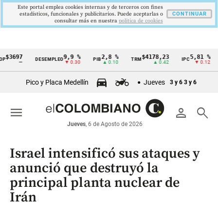
Este portal emplea cookies internas y de terceros con fines
estadísticos, funcionales y publicitarios. Puede aceptarlas o
CONTINUAR
consultar más en nuestra
politica de cookies
97
9,9 %
2,8 %
$4178,23
5,81 %
DESEMPLEO
PIB
TRM
IPC
DTF
Cintillo
—
▼ 0.30
▲ 0.10
▲ 0.42
▼ 0.12
de
Pico y Placa Medellín
Jueves
3 y 6
3 y 6
indicadores
económicos
menu
person
search
Colombia
Jueves
, 6 de Agosto de 2026
Israel intensificó sus ataques y
anunció que destruyó la
principal planta nuclear de
Irán