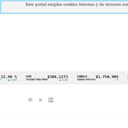
Este portal emplea cookies internas y de terceros con
 %
$386,1273
$1.750.905
U
UVR
SMMLV
BRENT
Cintillo
Unidad Valor Real
Salario Mínimo
Petróleo
.05
▲ 0.03
—
de
indicadores
graphic_eq
play_arrow
photo_camera
económicos
Colombia