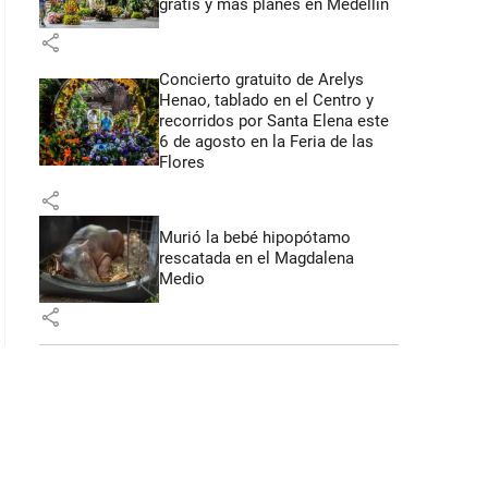
gratis y más planes en Medellín
share
 43 segundos
Concierto gratuito de Arelys
Henao, tablado en el Centro y
recorridos por Santa Elena este
6 de agosto en la Feria de las
Flores
share
Murió la bebé hipopótamo
rescatada en el Magdalena
Medio
share