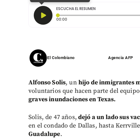
ESCUCHA EL RESUMEN
Tiempo transcurrido: 0 segundos
00:00
El Colombiano
Agencia AFP
A
lfonso Solis
, un
hijo de inmigrantes 
voluntarios que hacen parte del equip
graves inundaciones en Texas.
Solis, de 47 años,
dejó a un lado sus va
en el condado de Dallas, hasta Kerrvill
Guadalupe
.