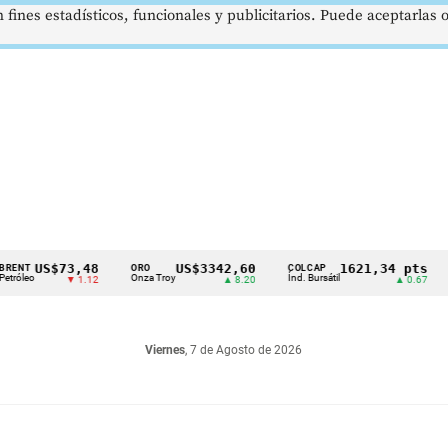
 fines estadísticos, funcionales y publicitarios. Puede aceptarlas
S$73,48
US$3342,60
1621,34 pts
ORO
COLCAP
USD/C
Onza Troy
Índ. Bursátil
Dólar S
▼ 1.12
▲ 8.20
▲ 0.67
Viernes
, 7 de Agosto de 2026