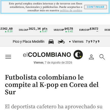
Este portal emplea cookies internas y de terceros con fines
estadísticos, funcionales y publicitarios. Puede aceptarlas o
CONTINUAR
consultar más en nuestra
politica de cookies
,60
1621,34 pts
$4178
$3672
COLCAP
USD/COP
EUR/COP
DESEMPLE
Cintillo
.20
▲ 0.67
▲ 0.42
—
de
Pico y Placa Medellín
Viernes
7 y 9
7 y 9
indicadores
económicos
menu
person
search
Colombia
Viernes
, 7 de Agosto de 2026
Futbolista colombiano le
compite al K-pop en Corea del
Sur
El deportista cafetero ha aprovechado su