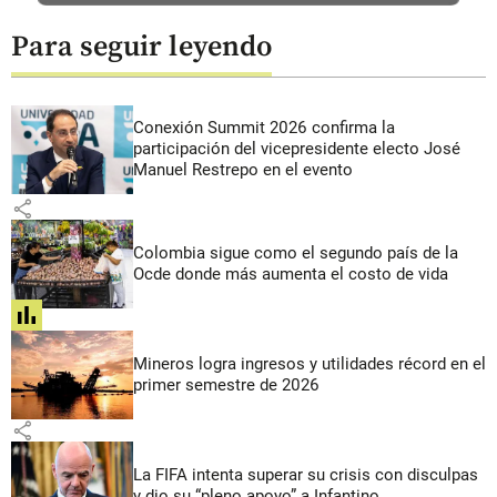
Para seguir leyendo
Conexión Summit 2026 confirma la
participación del vicepresidente electo José
Manuel Restrepo en el evento
share
Colombia sigue como el segundo país de la
Ocde donde más aumenta el costo de vida
share
Mineros logra ingresos y utilidades récord en el
primer semestre de 2026
share
La FIFA intenta superar su crisis con disculpas
y dio su “pleno apoyo” a Infantino