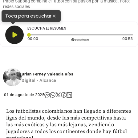
Pablo Sabbag combina el fútbol con su pasión por la música. Foto:
redes sociales
×
Toca para escuchar
ESCUCHA EL RESUMEN
Tiempo transcurrido: 0 segundos
Du
00:00
00:53
Brian Ferney Valencia Ríos
Digital - Alcance
01 de agosto de 2025
Los futbolistas colombianos han llegado a diferentes
ligas del mundo, desde las más competitivas hasta
las más exóticas y las más lejanas, vendiendo
jugadores a todos los continentes donde hay fútbol