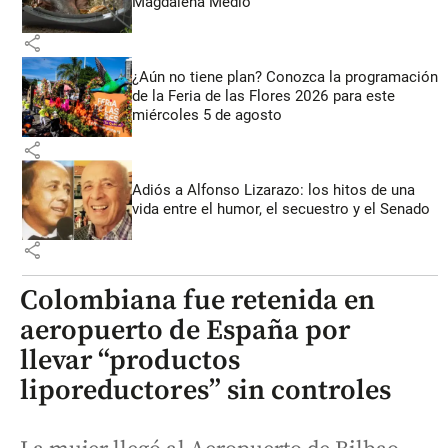
Magdalena Medio
share
¿Aún no tiene plan? Conozca la programación
de la Feria de las Flores 2026 para este
miércoles 5 de agosto
share
Adiós a Alfonso Lizarazo: los hitos de una
vida entre el humor, el secuestro y el Senado
share
Colombiana fue retenida en
aeropuerto de España por
llevar “productos
liporeductores” sin controles