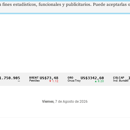
 fines estadísticos, funcionales y publicitarios. Puede aceptarlas
.905
US$73,48
US$3342,60
1621,
BRENT
ORO
COLCAP
Petróleo
Onza Troy
Índ. Bursátil
—
▼ 1.12
▲ 8.20
Viernes
, 7 de Agosto de 2026