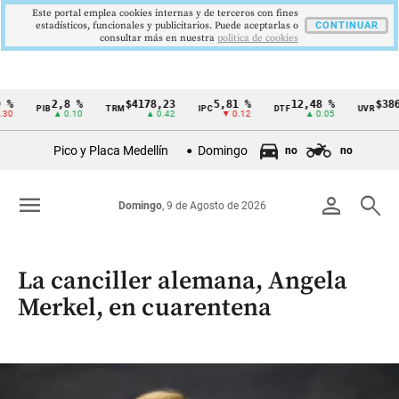
Este portal emplea cookies internas y de terceros con fines
estadísticos, funcionales y publicitarios. Puede aceptarlas o
CONTINUAR
consultar más en nuestra
politica de cookies
2,8 %
$4178,23
5,81 %
12,48 %
$386,12
PIB
TRM
IPC
DTF
UVR
Cintillo
▲ 0.10
▲ 0.42
▼ 0.12
▲ 0.05
▲ 0.
de
Pico y Placa Medellín
Domingo
no
no
indicadores
económicos
menu
person
search
Domingo
, 9 de Agosto de 2026
Colombia
La canciller alemana, Angela
Merkel, en cuarentena