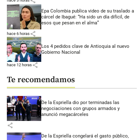
share
hace 3 horas
Epa Colombia publica video de su traslado a
cárcel de Ibagué: “Ha sido un día difícil, de
esos que pesan en el alma”
share
hace 6 horas
Los 4 pedidos clave de Antioquia al nuevo
Gobierno Nacional
share
hace 12 horas
Te recomendamos
De la Espriella dio por terminadas las
negociaciones con grupos armados y
anunció megacárceles
share
De la Espriella congelará el gasto público,