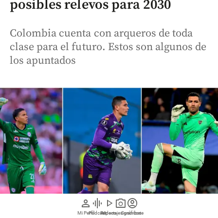
posibles relevos para 2030
Colombia cuenta con arqueros de toda
clase para el futuro. Estos son algunos de
los apuntados
person
graphic_eq
play_arrow
photo_camera
account_circle
Mi Perfil
Pódcast
Reportajes gráficos
Videos
Suscríbete