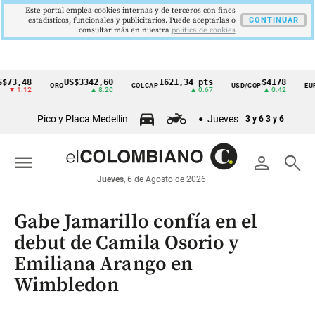
Este portal emplea cookies internas y de terceros con fines
estadísticos, funcionales y publicitarios. Puede aceptarlas o
CONTINUAR
consultar más en nuestra
politica de cookies
48
US$3342,60
1621,34 pts
$4178
ORO
COLCAP
USD/COP
EUR/COP
Cintillo
.12
▲ 8.20
▲ 0.67
▲ 0.42
▼
de
Pico y Placa Medellín
Jueves
3 y 6
3 y 6
indicadores
económicos
menu
person
search
Colombia
Jueves
, 6 de Agosto de 2026
Gabe Jamarillo confía en el
debut de Camila Osorio y
Emiliana Arango en
Wimbledon