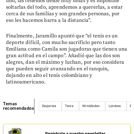
uno, las tenemos desde muy niñas y es imposible
soltarlas del todo, aprendemos a quererlas, a estar
cerca de sus familias y son grandes personas, por
eso les hacemos barra a la distancia”.
Finalmente, Jaramillo apuntó que “el tenis es un
deporte difícil, con mucho sacrificio pero tanto
Emiliana como Camila son jugadoras que tienen una
gran actitud en el campo”. Añadió que las dos son
alegres, dan el máximo y luchan, por eso considera
que pueden seguir avanzando en el ranquin,
dejando en alto el tenis colombiano y
latinoamericano.
Temas
Deportes
Tenis
Wimbledon
Londres
Es
recomendados
Regístrate a nuestro newsletter