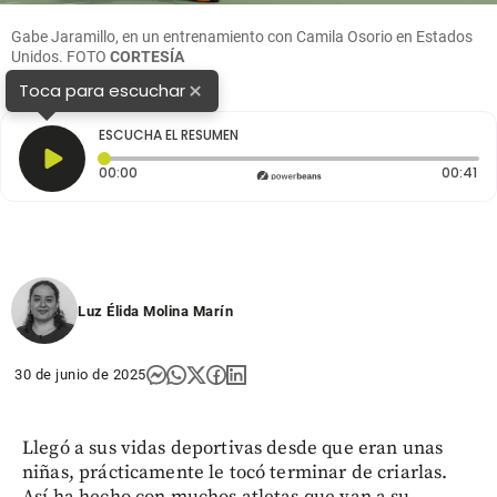
Gabe Jaramillo, en un entrenamiento con Camila Osorio en Estados
Unidos.
FOTO
CORTESÍA
×
Toca para escuchar
ESCUCHA EL RESUMEN
Tiempo transcurrido: 0 segundos
Du
00:00
00:41
Luz Élida Molina Marín
30 de junio de 2025
Llegó a sus vidas deportivas desde que eran unas
niñas, prácticamente le tocó terminar de criarlas.
Así ha hecho con muchos atletas que van a su