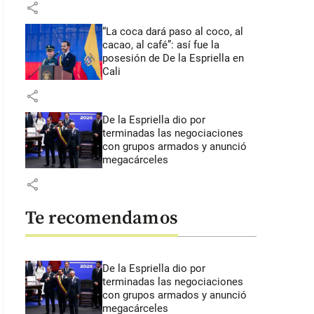
share
“La coca dará paso al coco, al
cacao, al café”: así fue la
posesión de De la Espriella en
Cali
share
De la Espriella dio por
terminadas las negociaciones
con grupos armados y anunció
megacárceles
share
Te recomendamos
De la Espriella dio por
terminadas las negociaciones
con grupos armados y anunció
megacárceles