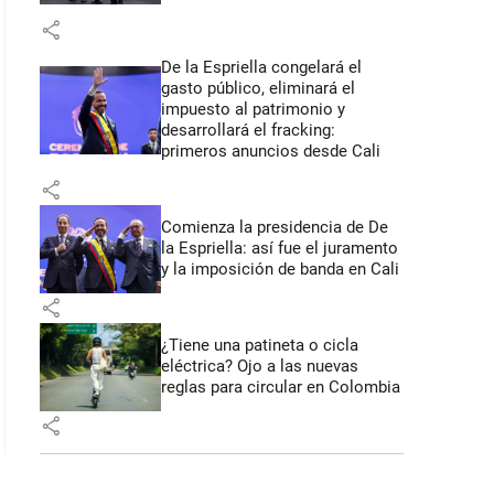
share
 41 segundos
De la Espriella congelará el
gasto público, eliminará el
impuesto al patrimonio y
desarrollará el fracking:
primeros anuncios desde Cali
share
Comienza la presidencia de De
la Espriella: así fue el juramento
y la imposición de banda en Cali
share
¿Tiene una patineta o cicla
eléctrica? Ojo a las nuevas
reglas para circular en Colombia
share