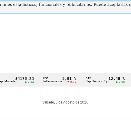
 fines estadísticos, funcionales y publicitarios. Puede aceptarlas
$4178,23
5,81 %
12,48 %
IPC
DTF
UVR
eda
Inflación anual
Dep. Término Fijo
Unidad
▲ 0.42
▼ 0.12
▲ 0.05
Sábado
, 8 de Agosto de 2026