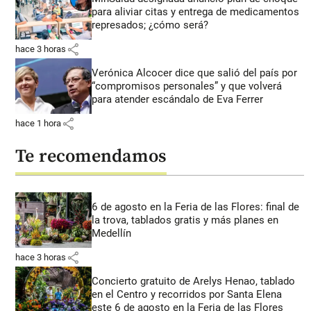
para aliviar citas y entrega de medicamentos
represados; ¿cómo será?
share
hace 3 horas
Verónica Alcocer dice que salió del país por
“compromisos personales” y que volverá
para atender escándalo de Eva Ferrer
share
hace 1 hora
Te recomendamos
6 de agosto en la Feria de las Flores: final de
la trova, tablados gratis y más planes en
Medellín
share
hace 3 horas
Concierto gratuito de Arelys Henao, tablado
en el Centro y recorridos por Santa Elena
este 6 de agosto en la Feria de las Flores