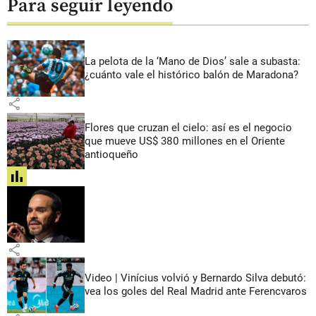
Para seguir leyendo
La pelota de la ‘Mano de Dios’ sale a subasta:
¿cuánto vale el histórico balón de Maradona?
share
Flores que cruzan el cielo: así es el negocio
que mueve US$ 380 millones en el Oriente
antioqueño
share
share
Video | Vinícius volvió y Bernardo Silva debutó:
vea los goles del Real Madrid ante Ferencvaros