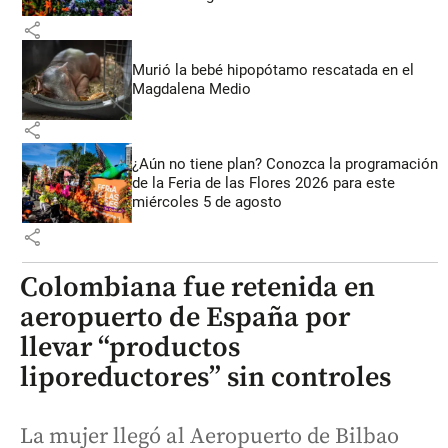
share
Murió la bebé hipopótamo rescatada en el
Magdalena Medio
share
¿Aún no tiene plan? Conozca la programación
de la Feria de las Flores 2026 para este
miércoles 5 de agosto
share
Colombiana fue retenida en
aeropuerto de España por
llevar “productos
liporeductores” sin controles
La mujer llegó al Aeropuerto de Bilbao