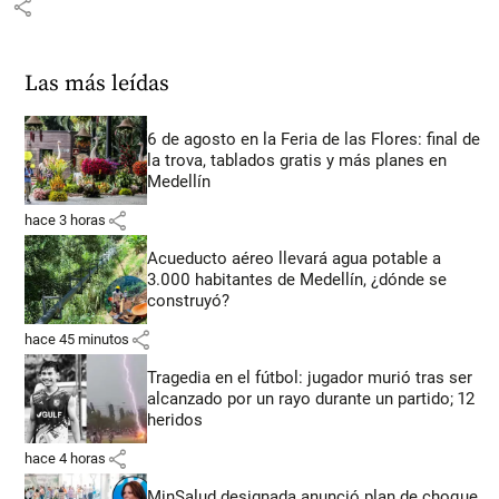
share
Las más leídas
6 de agosto en la Feria de las Flores: final de
la trova, tablados gratis y más planes en
Medellín
share
hace 3 horas
Acueducto aéreo llevará agua potable a
3.000 habitantes de Medellín, ¿dónde se
construyó?
share
hace 45 minutos
Tragedia en el fútbol: jugador murió tras ser
alcanzado por un rayo durante un partido; 12
heridos
share
hace 4 horas
MinSalud designada anunció plan de choque