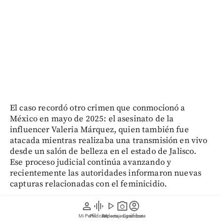
El caso recordó otro crimen que conmocionó a
México en mayo de 2025: el asesinato de la
influencer Valeria Márquez, quien también fue
atacada mientras realizaba una transmisión en vivo
desde un salón de belleza en el estado de Jalisco.
Ese proceso judicial continúa avanzando y
recientemente las autoridades informaron nuevas
capturas relacionadas con el feminicidio.
person
graphic_eq
play_arrow
photo_camera
account_circle
Para consultar contenido premium o profundizar
Mi Perfil
Pódcast
Reportajes gráficos
Videos
Suscríbete
sobre sus temas de interés de Medellín, Antioquia,