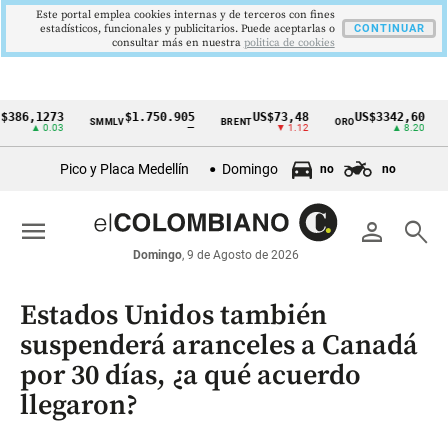
Este portal emplea cookies internas y de terceros con fines
estadísticos, funcionales y publicitarios. Puede aceptarlas o
CONTINUAR
consultar más en nuestra
politica de cookies
,1273
$1.750.905
US$73,48
US$3342,60
SMMLV
BRENT
ORO
COLC
Cintillo
▲ 0.03
—
▼ 1.12
▲ 8.20
de
Pico y Placa Medellín
Domingo
no
no
indicadores
económicos
menu
person
search
Colombia
Domingo
, 9 de Agosto de 2026
Estados Unidos también
suspenderá aranceles a Canadá
por 30 días, ¿a qué acuerdo
llegaron?