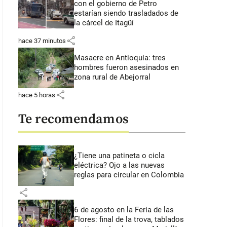
con el gobierno de Petro
estarían siendo trasladados de
la cárcel de Itagüí
share
hace 37 minutos
Masacre en Antioquia: tres
hombres fueron asesinados en
zona rural de Abejorral
share
hace 5 horas
Te recomendamos
¿Tiene una patineta o cicla
eléctrica? Ojo a las nuevas
reglas para circular en Colombia
Centro de Detención Metropolitano de Brooklyn, en Nueva York. FOTO: Ge
share
6 de agosto en la Feria de las
Flores: final de la trova, tablados