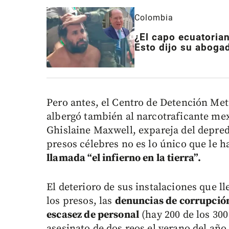
Colombia
¿El capo ecuatorian
Esto dijo su aboga
Pero antes, el Centro de Detención Met
albergó también al narcotraficante m
Ghislaine Maxwell, expareja del depre
presos célebres no es lo único que le 
llamada “el infierno en la tierra”.
El deterioro de sus instalaciones que ll
los presos, las
denuncias de corrupció
escasez de personal
(hay 200 de los 300
asesinato de dos reos el verano del añ