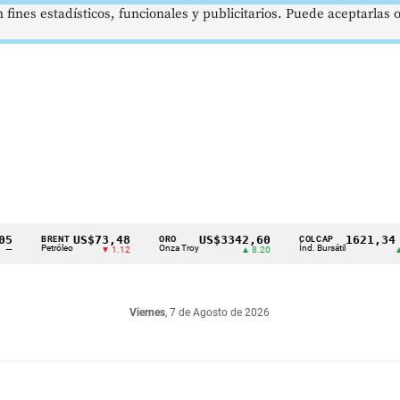
 fines estadísticos, funcionales y publicitarios. Puede aceptarlas
US$73,48
US$3342,60
1621,34 pts
BRENT
ORO
COLCAP
Petróleo
Onza Troy
Índ. Bursátil
▼ 1.12
▲ 8.20
▲ 0.67
Viernes
, 7 de Agosto de 2026