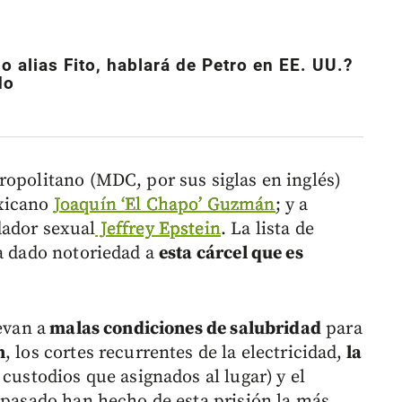
o alias Fito, hablará de Petro en EE. UU.?
do
ropolitano (MDC, por sus siglas en inglés)
exicano
Joaquín ‘El Chapo’ Guzmán
; y a
dador sexual
Jeffrey Epstein
. La lista de
ha dado notoriedad a
esta cárcel que es
evan a
malas condiciones de salubridad
para
n
, los cortes recurrentes de la electricidad,
la
 custodios que asignados al lugar)
y el
o pasado han hecho de esta prisión la más