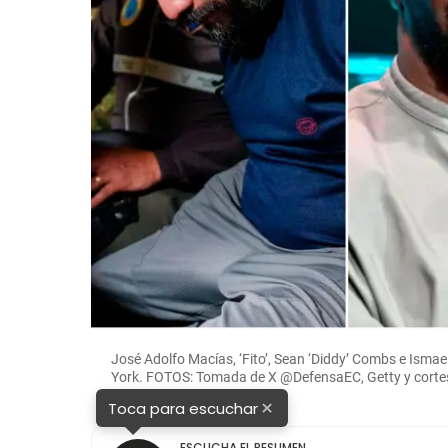
José Adolfo Macías, ‘Fito’, Sean ‘Diddy’ Combs e Isma
York. FOTOS: Tomada de X @DefensaEC, Getty y corte
×
Toca para escuchar
ESCUCHA EL RESUMEN