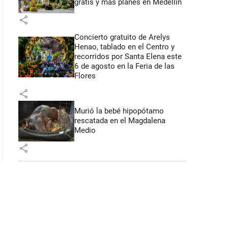
gratis y más planes en Medellín
: 44 segundos
share
Concierto gratuito de Arelys
Henao, tablado en el Centro y
recorridos por Santa Elena este
6 de agosto en la Feria de las
Flores
share
Murió la bebé hipopótamo
rescatada en el Magdalena
Medio
share