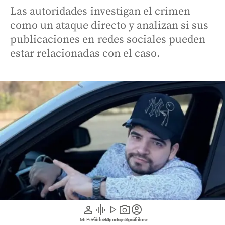
Las autoridades investigan el crimen
como un ataque directo y analizan si sus
publicaciones en redes sociales pueden
estar relacionadas con el caso.
person
graphic_eq
play_arrow
photo_camera
account_circle
Mi Perfil
Pódcast
Reportajes gráficos
Videos
Suscríbete