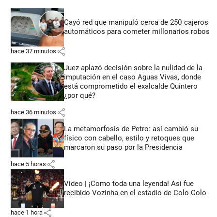
Cayó red que manipuló cerca de 250 cajeros
automáticos para cometer millonarios robos
share
hace 37 minutos
Juez aplazó decisión sobre la nulidad de la
imputación en el caso Aguas Vivas, donde
está comprometido el exalcalde Quintero
¿por qué?
share
hace 36 minutos
La metamorfosis de Petro: así cambió su
físico con cabello, estilo y retoques que
marcaron su paso por la Presidencia
share
hace 5 horas
Video | ¡Como toda una leyenda! Así fue
recibido Vozinha en el estadio de Colo Colo
share
hace 1 hora