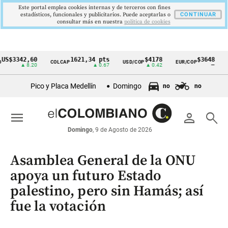
Este portal emplea cookies internas y de terceros con fines
estadísticos, funcionales y publicitarios. Puede aceptarlas o
CONTINUAR
consultar más en nuestra
politica de cookies
342,60
1621,34 pts
$4178
$3648
COLCAP
USD/COP
EUR/COP
DESEM
Cintillo
▲ 8.20
▲ 0.67
▲ 0.42
—
de
Pico y Placa Medellín
Domingo
no
no
indicadores
económicos
menu
person
search
Colombia
Domingo
, 9 de Agosto de 2026
Asamblea General de la ONU
apoya un futuro Estado
palestino, pero sin Hamás; así
fue la votación