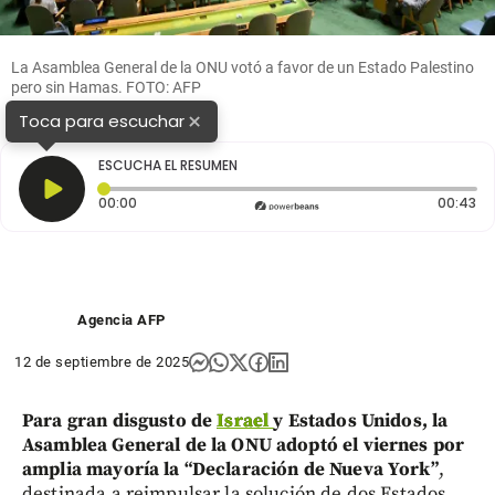
La Asamblea General de la ONU votó a favor de un Estado Palestino
pero sin Hamas. FOTO: AFP
×
Toca para escuchar
ESCUCHA EL RESUMEN
Tiempo transcurrido: 0 segundos
Du
00:00
00:43
Agencia AFP
12 de septiembre de 2025
Para gran disgusto de
Israel
y Estados Unidos, la
Asamblea General de la ONU adoptó el viernes por
amplia mayoría la “Declaración de Nueva York”
,
destinada a reimpulsar la solución de dos Estados,