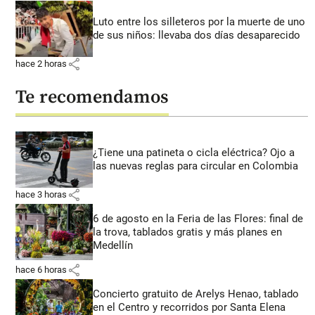
Luto entre los silleteros por la muerte de uno
de sus niños: llevaba dos días desaparecido
share
hace 2 horas
Te recomendamos
¿Tiene una patineta o cicla eléctrica? Ojo a
las nuevas reglas para circular en Colombia
share
hace 3 horas
6 de agosto en la Feria de las Flores: final de
la trova, tablados gratis y más planes en
Medellín
share
hace 6 horas
Concierto gratuito de Arelys Henao, tablado
en el Centro y recorridos por Santa Elena