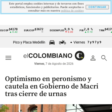
Este portal emplea cookies internas y de terceros con fines
estadísticos, funcionales y publicitarios. Puede aceptarlas o
CONTINUAR
consultar más en nuestra
politica de cookies
$4178
$3672
9,9 %
2,8 %
$4178,
/COP
EUR/COP
DESEMPLEO
PIB
TRM
Cintillo
▲ 0.42
—
▼ 0.30
▲ 0.10
▲ 0.
de
Pico y Placa Medellín
Viernes
7 y 9
7 y 9
indicadores
económicos
menu
person
search
Colombia
Viernes
, 7 de Agosto de 2026
Optimismo en peronismo y
cautela en Gobierno de Macri
tras cierre de urnas