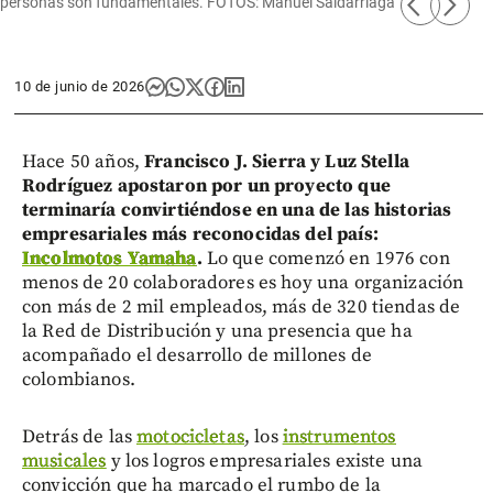
arrow_back_ios
arrow_forward_ios
personas son fundamentales. FOTOS: Manuel Saldarriaga
10 de junio de 2026
Hace 50 años,
Francisco J. Sierra y Luz Stella
Rodríguez apostaron por un proyecto que
terminaría convirtiéndose en una de las historias
empresariales más reconocidas del país:
Incolmotos Yamaha
.
Lo que comenzó en 1976 con
menos de 20 colaboradores es hoy una organización
con más de 2 mil empleados, más de 320 tiendas de
la Red de Distribución y una presencia que ha
acompañado el desarrollo de millones de
colombianos.
Detrás de las
motocicletas
, los
instrumentos
musicales
y los logros empresariales existe una
convicción que ha marcado el rumbo de la