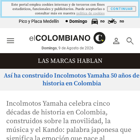
Este portal emplea cookies internas y de terceros con fines
1621,34 pts
$4178
$3648
9,9 %
COLCAP
USD/COP
EUR/COP
DESEMPLEO
estadísticos, funcionales y publicitarios. Puede aceptarlas o
▲ 0.67
▲ 0.42
—
CONTINUAR
▼ 0.30
consultar más en nuestra
politica de cookies
Pico y Placa Medellín
Domingo
no
no
menu
person
search
Domingo
, 9 de Agosto de 2026
LAS MARCAS HABLAN
Así ha construido Incolmotos Yamaha 50 años de
historia en Colombia
Incolmotos Yamaha celebra cinco
décadas de historia en Colombia,
construidos sobre la movilidad, la
música y el Kando: palabra japonesa que
significa la emoción que nace al