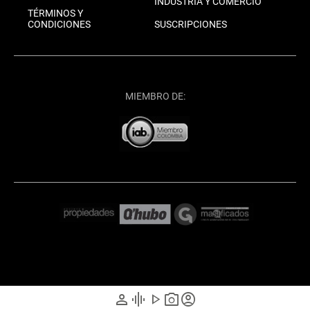
INDUSTRIA Y COMERCIO
TÉRMINOS Y
CONDICIONES
SUSCRIPCIONES
MIEMBRO DE:
person
graphic_eq
play_arrow
photo_camera
account_circle