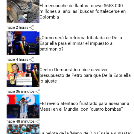
El reencauche de llantas mueve $653.000
millones al año: así buscan fortalecerse en
Colombia
share
hace 2 horas
¿Cómo será la reforma tributaria de De la
Espriella para eliminar el impuesto al
patrimonio?
share
hace 4 horas
Centro Democrático pide devolver
presupuesto de Petro para que De la Espriella
lo ajuste
share
hace 36 minutos
FBI reveló atentado frustrado para asesinar a
Messi en el Mundial con “cuatro bombas”
share
hace 48 minutos
La pelota de la ‘Mano de Dios’ sale a subasta: