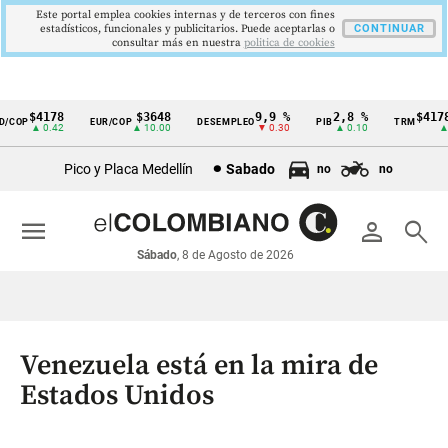
Este portal emplea cookies internas y de terceros con fines
estadísticos, funcionales y publicitarios. Puede aceptarlas o
CONTINUAR
consultar más en nuestra
politica de cookies
$4178
$3648
9,9 %
2,8 %
$4178,
COP
EUR/COP
DESEMPLEO
PIB
TRM
Cintillo
▲ 0.42
▲ 10.00
▼ 0.30
▲ 0.10
▲ 0.
de
Pico y Placa Medellín
Sabado
no
no
indicadores
económicos
menu
person
search
Colombia
Sábado
, 8 de Agosto de 2026
Venezuela está en la mira de
Estados Unidos