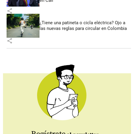
en Cali
share
¿Tiene una patineta o cicla eléctrica? Ojo a
las nuevas reglas para circular en Colombia
share