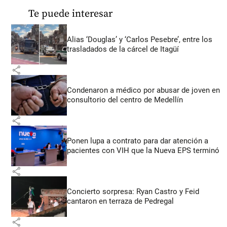
Te puede interesar
Alias ‘Douglas’ y ‘Carlos Pesebre’, entre los
trasladados de la cárcel de Itagüí
share
Condenaron a médico por abusar de joven en
consultorio del centro de Medellín
share
Ponen lupa a contrato para dar atención a
pacientes con VIH que la Nueva EPS terminó
share
Concierto sorpresa: Ryan Castro y Feid
cantaron en terraza de Pedregal
share