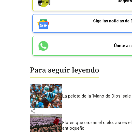
Regístr
Siga las noticias 
Únete a n
Para seguir leyendo
La pelota de la ‘Mano de Dios’ sale
share
Flores que cruzan el cielo: así es
antioqueño