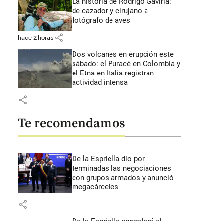
La historia de Rodrigo Gaviria:
de cazador y cirujano a
fotógrafo de aves
share
hace 2 horas
Dos volcanes en erupción este
sábado: el Puracé en Colombia y
el Etna en Italia registran
actividad intensa
share
Te recomendamos
De la Espriella dio por
terminadas las negociaciones
con grupos armados y anunció
megacárceles
share