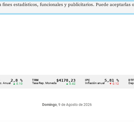
 fines estadísticos, funcionales y publicitarios. Puede aceptarlas
2,8 %
$4178,23
5,81 %
TRM
IPC
DTF
Tasa Rep. Moneda
Inflación anual
Dep. Término
▲ 0.10
▲ 0.42
▼ 0.12
Domingo
, 9 de Agosto de 2026