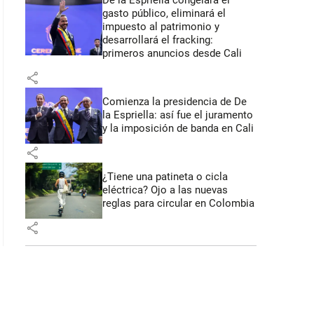
De la Espriella congelará el
gasto público, eliminará el
impuesto al patrimonio y
desarrollará el fracking:
primeros anuncios desde Cali
share
Comienza la presidencia de De
la Espriella: así fue el juramento
y la imposición de banda en Cali
share
¿Tiene una patineta o cicla
eléctrica? Ojo a las nuevas
reglas para circular en Colombia
share