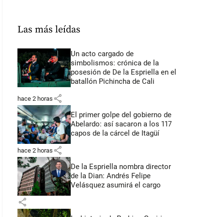
Las más leídas
Un acto cargado de
simbolismos: crónica de la
posesión de De la Espriella en el
batallón Pichincha de Cali
share
hace 2 horas
El primer golpe del gobierno de
Abelardo: así sacaron a los 117
capos de la cárcel de Itagüí
share
hace 2 horas
De la Espriella nombra director
de la Dian: Andrés Felipe
Velásquez asumirá el cargo
share