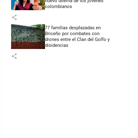
nuevo dilema de los jóvenes
colombianos
share
77 familias desplazadas en
Briceño por combates con
drones entre el Clan del Golfo y
disidencias
share