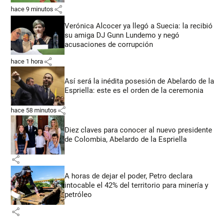
share
hace 9 minutos
Verónica Alcocer ya llegó a Suecia: la recibió
su amiga DJ Gunn Lundemo y negó
acusaciones de corrupción
share
hace 1 hora
Así será la inédita posesión de Abelardo de la
Espriella: este es el orden de la ceremonia
share
hace 58 minutos
Diez claves para conocer al nuevo presidente
de Colombia, Abelardo de la Espriella
share
A horas de dejar el poder, Petro declara
intocable el 42% del territorio para minería y
petróleo
share