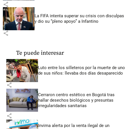
share
La FIFA intenta superar su crisis con disculpas
y dio su “pleno apoyo” a Infantino
share
Te puede interesar
Luto entre los silleteros por la muerte de uno
de sus niños: llevaba dos días desaparecido
share
Cerraron centro estético en Bogotá tras
hallar desechos biológicos y presuntas
irregularidades sanitarias
share
Invima alerta por la venta ilegal de un