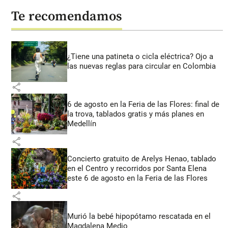
Te recomendamos
¿Tiene una patineta o cicla eléctrica? Ojo a
las nuevas reglas para circular en Colombia
share
6 de agosto en la Feria de las Flores: final de
la trova, tablados gratis y más planes en
Medellín
share
Concierto gratuito de Arelys Henao, tablado
en el Centro y recorridos por Santa Elena
este 6 de agosto en la Feria de las Flores
share
Murió la bebé hipopótamo rescatada en el
Magdalena Medio