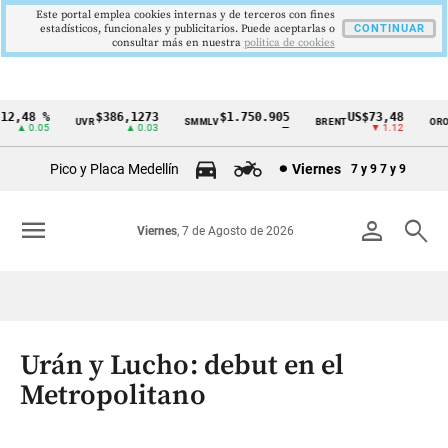
Este portal emplea cookies internas y de terceros con fines
estadísticos, funcionales y publicitarios. Puede aceptarlas o
CONTINUAR
consultar más en nuestra
politica de cookies
2,48 %
$386,1273
$1.750.905
US$73,48
U
UVR
SMMLV
BRENT
ORO
Cintillo
▲ 0.05
▲ 0.03
—
▼ 1.12
de
Pico y Placa Medellín
Viernes
7 y 9
7 y 9
indicadores
económicos
menu
person
search
Viernes
, 7 de Agosto de 2026
Colombia
Urán y Lucho: debut en el
Metropolitano