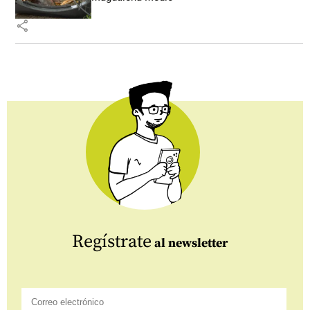
share
Regístrate
al newsletter