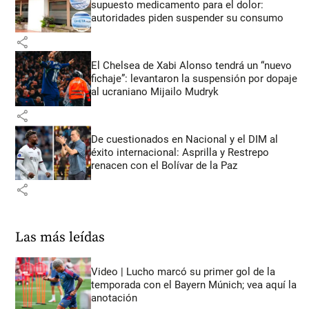
supuesto medicamento para el dolor:
autoridades piden suspender su consumo
share
El Chelsea de Xabi Alonso tendrá un “nuevo
fichaje”: levantaron la suspensión por dopaje
al ucraniano Mijailo Mudryk
share
De cuestionados en Nacional y el DIM al
éxito internacional: Asprilla y Restrepo
renacen con el Bolívar de la Paz
share
Las más leídas
Video | Lucho marcó su primer gol de la
temporada con el Bayern Múnich; vea aquí la
anotación