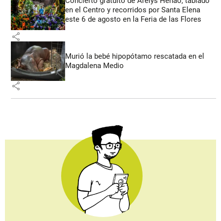
Concierto gratuito de Arelys Henao, tablado
en el Centro y recorridos por Santa Elena
este 6 de agosto en la Feria de las Flores
share
Murió la bebé hipopótamo rescatada en el
Magdalena Medio
share