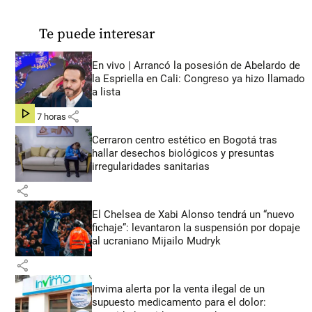
Te puede interesar
En vivo | Arrancó la posesión de Abelardo de
la Espriella en Cali: Congreso ya hizo llamado
a lista
share
hace 7 horas
Cerraron centro estético en Bogotá tras
hallar desechos biológicos y presuntas
irregularidades sanitarias
share
El Chelsea de Xabi Alonso tendrá un “nuevo
fichaje”: levantaron la suspensión por dopaje
al ucraniano Mijailo Mudryk
share
Invima alerta por la venta ilegal de un
supuesto medicamento para el dolor: