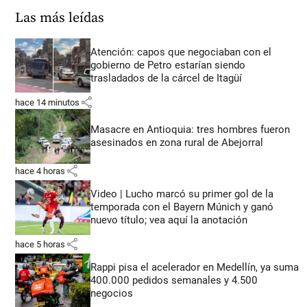
Las más leídas
Atención: capos que negociaban con el
gobierno de Petro estarían siendo
trasladados de la cárcel de Itagüí
share
hace 14 minutos
Masacre en Antioquia: tres hombres fueron
asesinados en zona rural de Abejorral
share
hace 4 horas
Video | Lucho marcó su primer gol de la
temporada con el Bayern Múnich y ganó
nuevo título; vea aquí la anotación
share
hace 5 horas
Rappi pisa el acelerador en Medellín, ya suma
400.000 pedidos semanales y 4.500
negocios