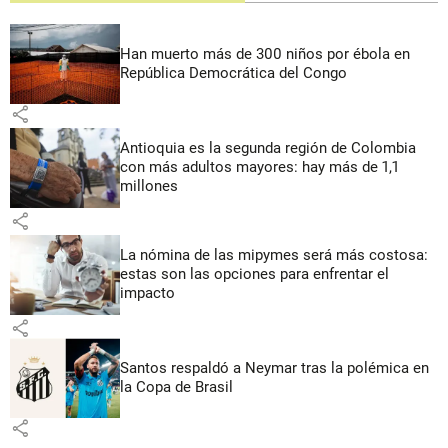
Han muerto más de 300 niños por ébola en
República Democrática del Congo
share
Antioquia es la segunda región de Colombia
con más adultos mayores: hay más de 1,1
millones
share
La nómina de las mipymes será más costosa:
estas son las opciones para enfrentar el
impacto
share
Santos respaldó a Neymar tras la polémica en
la Copa de Brasil
share