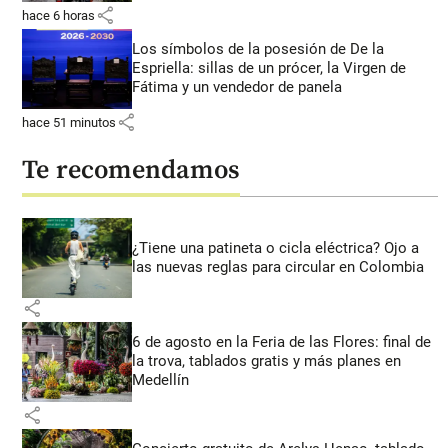
share
hace 6 horas
Los símbolos de la posesión de De la
Espriella: sillas de un prócer, la Virgen de
Fátima y un vendedor de panela
share
hace 51 minutos
Te recomendamos
¿Tiene una patineta o cicla eléctrica? Ojo a
las nuevas reglas para circular en Colombia
share
6 de agosto en la Feria de las Flores: final de
la trova, tablados gratis y más planes en
Medellín
share