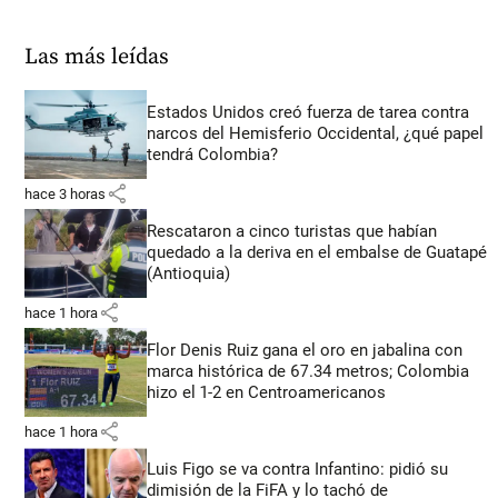
Las más leídas
Estados Unidos creó fuerza de tarea contra
narcos del Hemisferio Occidental, ¿qué papel
tendrá Colombia?
share
hace 3 horas
Rescataron a cinco turistas que habían
quedado a la deriva en el embalse de Guatapé
(Antioquia)
share
hace 1 hora
Flor Denis Ruiz gana el oro en jabalina con
marca histórica de 67.34 metros; Colombia
hizo el 1-2 en Centroamericanos
share
hace 1 hora
Luis Figo se va contra Infantino: pidió su
dimisión de la FiFA y lo tachó de