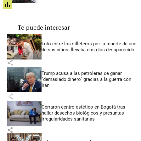
share
Te puede interesar
Luto entre los silleteros por la muerte de uno
de sus niños: llevaba dos días desaparecido
share
Trump acusa a las petroleras de ganar
“demasiado dinero” gracias a la guerra con
Irán
share
Cerraron centro estético en Bogotá tras
hallar desechos biológicos y presuntas
irregularidades sanitarias
share