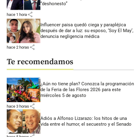
“deshonesto”
share
hace 1 hora
Influencer paisa quedó ciega y parapléjica
después de dar a luz: su esposo, ‘Soy El May’,
denuncia negligencia médica
share
hace 2 horas
Te recomendamos
¿Aún no tiene plan? Conozca la programación
de la Feria de las Flores 2026 para este
miércoles 5 de agosto
share
hace 3 horas
Adiós a Alfonso Lizarazo: los hitos de una
vida entre el humor, el secuestro y el Senado
share
hace 5 horas