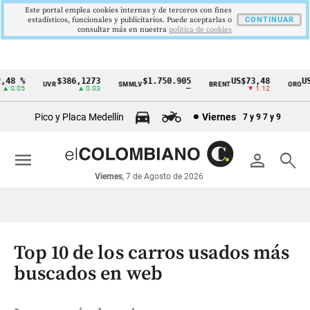
Este portal emplea cookies internas y de terceros con fines
estadísticos, funcionales y publicitarios. Puede aceptarlas o
CONTINUAR
consultar más en nuestra
politica de cookies
48 %
$386,1273
$1.750.905
US$73,48
US$
UVR
SMMLV
BRENT
ORO
Cintillo
 0.05
▲ 0.03
—
▼ 1.12
de
Pico y Placa Medellín
Viernes
7 y 9
7 y 9
indicadores
económicos
menu
person
search
Colombia
Viernes
, 7 de Agosto de 2026
Top 10 de los carros usados más
buscados en web