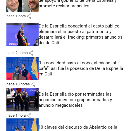
de apoyo a gobierno de De la Espriella y
promete revisar aranceles
share
hace 1 hora
De la Espriella congelará el gasto público,
eliminará el impuesto al patrimonio y
desarrollará el fracking: primeros anuncios
desde Cali
share
hace 2 horas
“La coca dará paso al coco, al cacao, al
café”: así fue la posesión de De la Espriella
en Cali
share
hace 13 horas
De la Espriella dio por terminadas las
negociaciones con grupos armados y
anunció megacárceles
share
hace 1 hora
10 claves del discurso de Abelardo de la