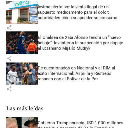
Invima alerta por la venta ilegal de un
supuesto medicamento para el dolor:
autoridades piden suspender su consumo
share
El Chelsea de Xabi Alonso tendrá un “nuevo
fichaje”: levantaron la suspensión por dopaje
al ucraniano Mijailo Mudryk
share
De cuestionados en Nacional y el DIM al
éxito internacional: Asprilla y Restrepo
renacen con el Bolívar de la Paz
share
Las más leídas
Gobierno Trump anuncia USD 1.000 millones