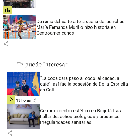
share
De reina del salto alto a dueña de las vallas:
María Fernanda Murillo hizo historia en
Centroamericanos
share
Te puede interesar
“La coca dará paso al coco, al cacao, al
café”: así fue la posesión de De la Espriella
en Cali
share
hace 13 horas
Cerraron centro estético en Bogotá tras
hallar desechos biológicos y presuntas
irregularidades sanitarias
share