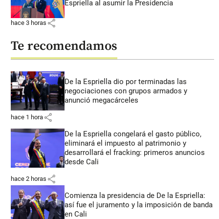
Espriella al asumir la Presidencia
share
hace 3 horas
Te recomendamos
De la Espriella dio por terminadas las
negociaciones con grupos armados y
anunció megacárceles
share
hace 1 hora
De la Espriella congelará el gasto público,
eliminará el impuesto al patrimonio y
desarrollará el fracking: primeros anuncios
desde Cali
share
hace 2 horas
Comienza la presidencia de De la Espriella:
así fue el juramento y la imposición de banda
en Cali