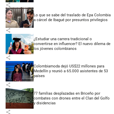
share
Lo que se sabe del traslado de Epa Colombia
a cárcel de Ibagué por presuntos privilegios
share
¿Estudiar una carrera tradicional o
convertirse en influencer? El nuevo dilema de
los jóvenes colombianos
share
Colombiamoda dejó US$22 millones para
Medellín y reunió a 65.000 asistentes de 53
países
share
77 familias desplazadas en Briceño por
combates con drones entre el Clan del Golfo
y disidencias
share