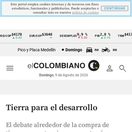
Este portal emplea cookies internas y de terceros con fines
estadísticos, funcionales y publicitarios. Puede aceptarlas o
CONTINUAR
consultar más en nuestra
politica de cookies
$4178
$3648
9,9 %
2,8 %
$4178
/COP
EUR/COP
DESEMPLEO
PIB
TRM
Cintillo
▲ 0.42
—
▼ 0.30
▲ 0.10
▲ 0
de
Pico y Placa Medellín
Domingo
no
no
indicadores
económicos
menu
person
search
Colombia
Domingo
, 9 de Agosto de 2026
Tierra para el desarrollo
El debate alrededor de la compra de