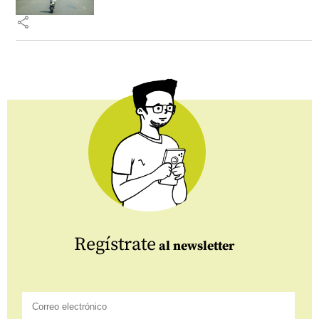
share
Regístrate
al newsletter