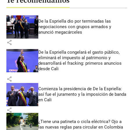
Te recomendamos
De la Espriella dio por terminadas las
negociaciones con grupos armados y
anunció megacárceles
share
De la Espriella congelará el gasto público,
eliminará el impuesto al patrimonio y
desarrollará el fracking: primeros anuncios
desde Cali
share
Comienza la presidencia de De la Espriella:
así fue el juramento y la imposición de banda
en Cali
share
¿Tiene una patineta o cicla eléctrica? Ojo a
las nuevas reglas para circular en Colombia