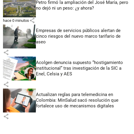
Petro firmó la ampliación del José María, pero
no dejó ni un peso: ¿y ahora?
share
hace 0 minutos
Empresas de servicios públicos alertan de
cinco riesgos del nuevo marco tarifario de
aseo
share
Acolgen denuncia supuesto “hostigamiento
institucional” tras investigación de la SIC a
Enel, Celsia y AES
share
Actualizan reglas para telemedicina en
Colombia: MinSalud sacó resolución que
fortalece uso de mecanismos digitales
share