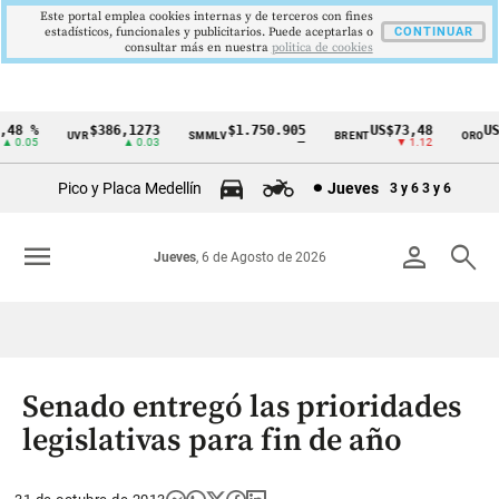
Este portal emplea cookies internas y de terceros con fines
estadísticos, funcionales y publicitarios. Puede aceptarlas o
CONTINUAR
consultar más en nuestra
politica de cookies
48 %
$386,1273
$1.750.905
US$73,48
US$
UVR
SMMLV
BRENT
ORO
Cintillo
0.05
▲ 0.03
—
▼ 1.12
de
Pico y Placa Medellín
Jueves
3 y 6
3 y 6
indicadores
económicos
menu
person
search
Jueves
, 6 de Agosto de 2026
Colombia
Senado entregó las prioridades
legislativas para fin de año