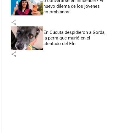
o convertirse en influencer? El
nuevo dilema de los jóvenes
colombianos
share
En Cúcuta despidieron a Gorda,
la perra que murió en el
atentado del Eln
share