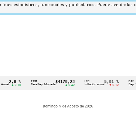
 fines estadísticos, funcionales y publicitarios. Puede aceptarlas
,8 %
$4178,23
5,81 %
TRM
IPC
DTF
Tasa Rep. Moneda
Inflación anual
Dep. Término 
▲ 0.10
▲ 0.42
▼ 0.12
Domingo
, 9 de Agosto de 2026