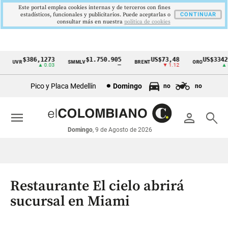
Este portal emplea cookies internas y de terceros con fines
estadísticos, funcionales y publicitarios. Puede aceptarlas o
CONTINUAR
consultar más en nuestra
politica de cookies
$386,1273
$1.750.905
US$73,48
US$3342,6
UVR
SMMLV
BRENT
ORO
Cintillo
▲ 0.03
—
▼ 1.12
▲ 8.2
de
Pico y Placa Medellín
Domingo
no
no
indicadores
económicos
menu
person
search
Colombia
Domingo
, 9 de Agosto de 2026
Restaurante El cielo abrirá
sucursal en Miami