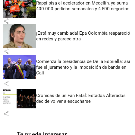
Rappi pisa el acelerador en Medellín, ya suma
400.000 pedidos semanales y 4.500 negocios
share
¡Está muy cambiada! Epa Colombia reapareció
en redes y parece otra
share
Comienza la presidencia de De la Espriella: así
fue el juramento y la imposición de banda en
Cali
share
Crónicas de un Fan Fatal: Estados Alterados
decide volver a escucharse
share
Te puede interesar