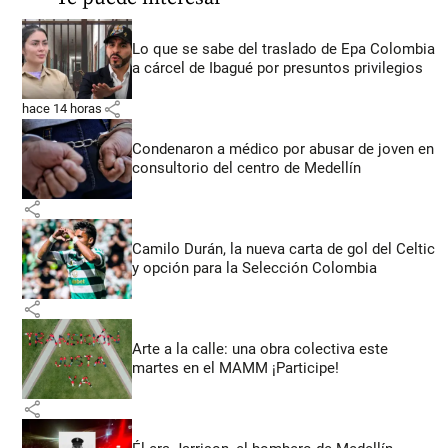
Lo que se sabe del traslado de Epa Colombia
a cárcel de Ibagué por presuntos privilegios
share
hace 14 horas
Condenaron a médico por abusar de joven en
consultorio del centro de Medellín
share
Camilo Durán, la nueva carta de gol del Celtic
y opción para la Selección Colombia
share
Arte a la calle: una obra colectiva este
martes en el MAMM ¡Participe!
share