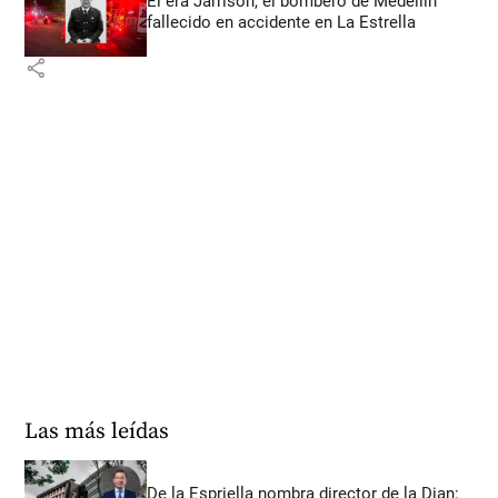
Él era Jarrison, el bombero de Medellín
fallecido en accidente en La Estrella
share
Las más leídas
De la Espriella nombra director de la Dian: