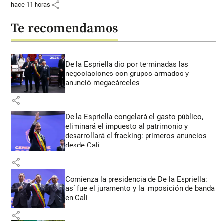
share
hace 11 horas
Te recomendamos
De la Espriella dio por terminadas las
negociaciones con grupos armados y
anunció megacárceles
share
De la Espriella congelará el gasto público,
eliminará el impuesto al patrimonio y
desarrollará el fracking: primeros anuncios
desde Cali
share
Comienza la presidencia de De la Espriella:
así fue el juramento y la imposición de banda
en Cali
share