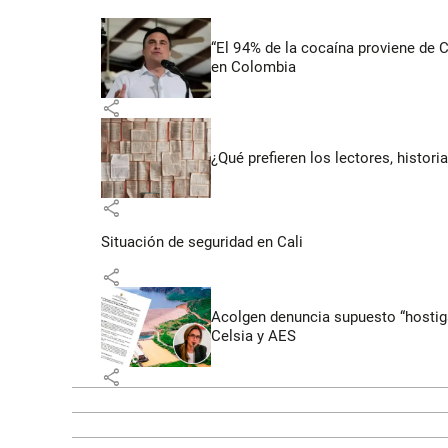
“El 94% de la cocaína proviene de 
en Colombia
share
¿Qué prefieren los lectores, histor
share
Situación de seguridad en Cali
share
Acolgen denuncia supuesto “hostigam
Celsia y AES
share