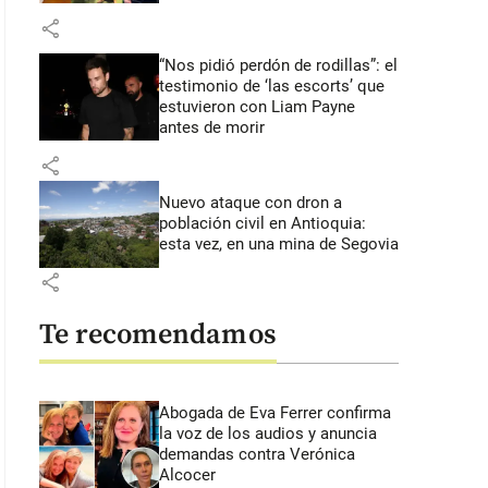
share
“Nos pidió perdón de rodillas”: el
testimonio de ‘las escorts’ que
estuvieron con Liam Payne
antes de morir
share
Nuevo ataque con dron a
población civil en Antioquia:
esta vez, en una mina de Segovia
share
Te recomendamos
Abogada de Eva Ferrer confirma
la voz de los audios y anuncia
demandas contra Verónica
Alcocer