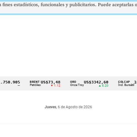
 fines estadísticos, funcionales y publicitarios. Puede aceptarlas
.905
US$73,48
US$3342,60
1621,
BRENT
ORO
COLCAP
Petróleo
Onza Troy
Índ. Bursátil
—
▼ 1.12
▲ 8.20
Jueves
, 6 de Agosto de 2026