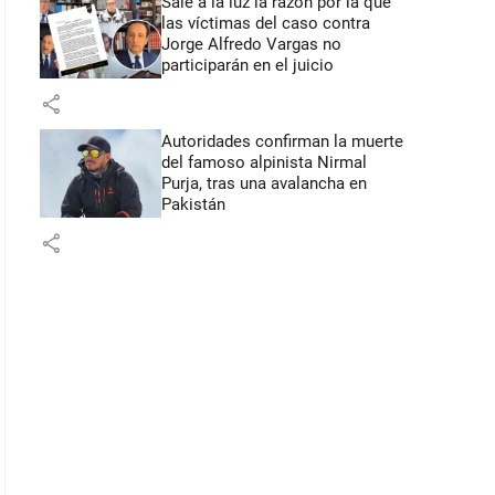
Sale a la luz la razón por la que
las víctimas del caso contra
Jorge Alfredo Vargas no
participarán en el juicio
share
Autoridades confirman la muerte
del famoso alpinista Nirmal
Purja, tras una avalancha en
Pakistán
share