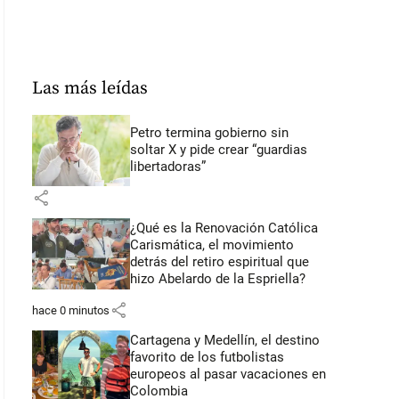
Las más leídas
Petro termina gobierno sin
soltar X y pide crear “guardias
libertadoras”
share
¿Qué es la Renovación Católica
Carismática, el movimiento
detrás del retiro espiritual que
hizo Abelardo de la Espriella?
share
hace 0 minutos
Cartagena y Medellín, el destino
favorito de los futbolistas
europeos al pasar vacaciones en
Colombia