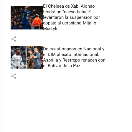
El Chelsea de Xabi Alonso
tendrá un “nuevo fichaje”:
levantaron la suspensión por
dopaje al ucraniano Mijailo
Mudryk
share
De cuestionados en Nacional y
el DIM al éxito internacional:
Asprilla y Restrepo renacen con
el Bolívar de la Paz
share