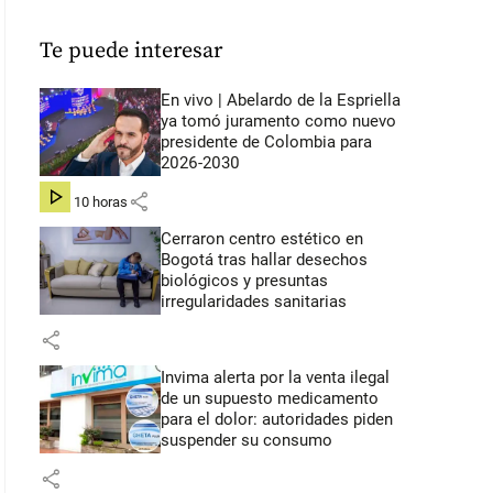
Te puede interesar
En vivo | Abelardo de la Espriella
ya tomó juramento como nuevo
presidente de Colombia para
2026-2030
share
hace 10 horas
Cerraron centro estético en
Bogotá tras hallar desechos
biológicos y presuntas
irregularidades sanitarias
share
Invima alerta por la venta ilegal
de un supuesto medicamento
para el dolor: autoridades piden
suspender su consumo
share