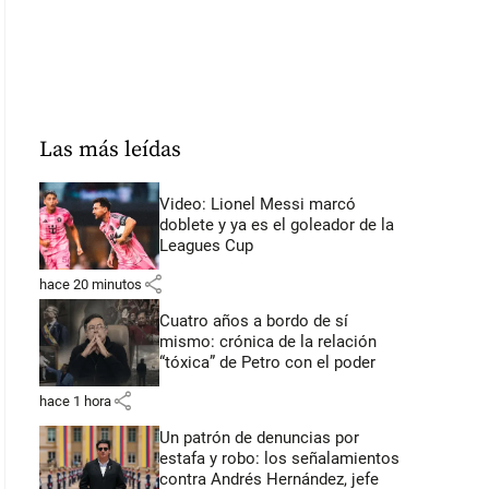
Las más leídas
Video: Lionel Messi marcó
doblete y ya es el goleador de la
Leagues Cup
share
hace 20 minutos
Cuatro años a bordo de sí
mismo: crónica de la relación
“tóxica” de Petro con el poder
share
hace 1 hora
Un patrón de denuncias por
estafa y robo: los señalamientos
contra Andrés Hernández, jefe