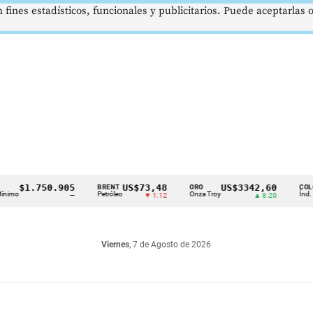
 fines estadísticos, funcionales y publicitarios. Puede aceptarlas
$1.750.905
US$73,48
US$3342,60
BRENT
ORO
COLCAP
Petróleo
Onza Troy
Índ. Bursátil
—
▼ 1.12
▲ 8.20
Viernes
, 7 de Agosto de 2026