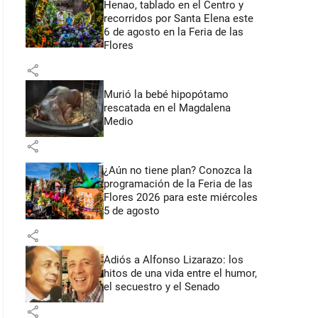
Henao, tablado en el Centro y
recorridos por Santa Elena este
6 de agosto en la Feria de las
Flores
share
Murió la bebé hipopótamo
rescatada en el Magdalena
Medio
share
¿Aún no tiene plan? Conozca la
programación de la Feria de las
Flores 2026 para este miércoles
5 de agosto
share
Adiós a Alfonso Lizarazo: los
hitos de una vida entre el humor,
el secuestro y el Senado
share