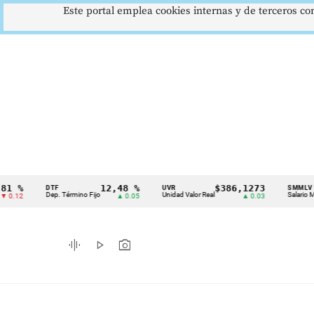
Este portal emplea cookies internas y de terceros con
12,48 %
$386,1273
DTF
UVR
SMMLV
Cintillo
Dep. Término Fijo
Unidad Valor Real
Salario Mínimo
▲ 0.05
▲ 0.03
de
indicadores
graphic_eq
play_arrow
photo_camera
económicos
Colombia