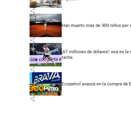
share
Han muerto más de 300 niños por 
share
¡67 millones de dólares!: esa es la 
racha
share
Ecopetrol avanza en la compra de B
share