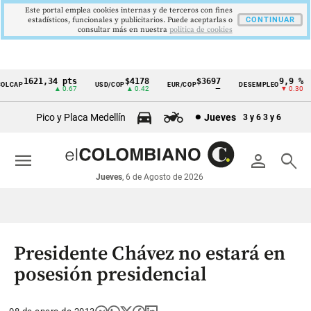
Este portal emplea cookies internas y de terceros con fines
estadísticos, funcionales y publicitarios. Puede aceptarlas o
CONTINUAR
consultar más en nuestra
politica de cookies
1621,34 pts
$4178
$3697
9,9 %
CAP
USD/COP
EUR/COP
DESEMPLEO
Cintillo
▲ 0.67
▲ 0.42
—
▼ 0.30
de
Pico y Placa Medellín
Jueves
3 y 6
3 y 6
indicadores
económicos
menu
person
search
Colombia
Jueves
, 6 de Agosto de 2026
Presidente Chávez no estará en
posesión presidencial