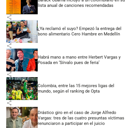
Barack Obama incluyó a un colombiano en su
lista anual de canciones recomendadas
share
¿Ya reclamó el suyo? Empezó la entrega del
bono alimentario Cero Hambre en Medellín
share
Habrá mano a mano entre Herbert Vargas y
Posada en ‘Sírvalo pues de feria’
share
Colombia, entre las 15 mejores ligas del
mundo, según el ranking de Opta
share
Drástico giro en el caso de Jorge Alfredo
Vargas: tres de las cuatro presuntas víctimas
renunciaron a participar en el juicio