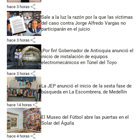
share
hace 3 horas
Sale a la luz la razón por la que las víctimas
del caso contra Jorge Alfredo Vargas no
participarán en el juicio
share
hace 3 horas
¡Por fin! Gobernador de Antioquia anunció el
inicio de instalación de equipos
electromecánicos en Túnel del Toyo
share
hace 3 horas
La JEP anunció el inicio de la sexta fase de
búsqueda en La Escombrera, de Medellín
share
hace 14 horas
El Museo del Fútbol abre las puertas en el
Solar del Águila
share
hace 4 horas