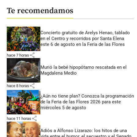
Te recomendamos
Concierto gratuito de Arelys Henao, tablado
en el Centro y recorridos por Santa Elena
este 6 de agosto en la Feria de las Flores
share
hace 7 horas
Murió la bebé hipopótamo rescatada en el
Magdalena Medio
share
hace 8 horas
¿Aún no tiene plan? Conozca la programación
de la Feria de las Flores 2026 para este
miércoles 5 de agosto
share
hace 11 horas
Adiós a Alfonso Lizarazo: los hitos de una
vida entre el humor, el secuestro y el Senado