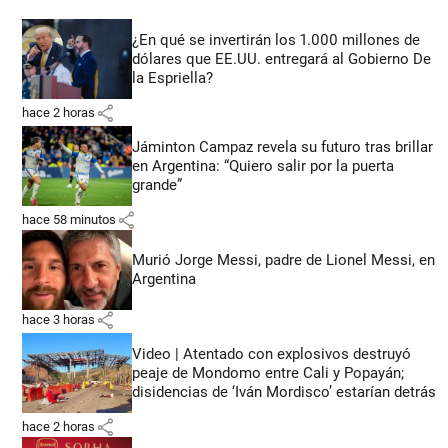
¿En qué se invertirán los 1.000 millones de
dólares que EE.UU. entregará al Gobierno De
la Espriella?
share
hace 2 horas
Jáminton Campaz revela su futuro tras brillar
en Argentina: “Quiero salir por la puerta
grande”
share
hace 58 minutos
Murió Jorge Messi, padre de Lionel Messi, en
Argentina
share
hace 3 horas
Video | Atentado con explosivos destruyó
peaje de Mondomo entre Cali y Popayán;
disidencias de ‘Iván Mordisco’ estarían detrás
share
hace 2 horas