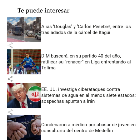
Te puede interesar
Alias ‘Douglas’ y ‘Carlos Pesebre’, entre los
trasladados de la cárcel de Itagüí
share
DIM buscará, en su partido 40 del año,
ratificar su “renacer” en Liga enfrentando al
Tolima
share
EE. UU. investiga ciberataques contra
sistemas de agua en al menos siete estados;
sospechas apuntan a Irán
share
Condenaron a médico por abusar de joven en
consultorio del centro de Medellín