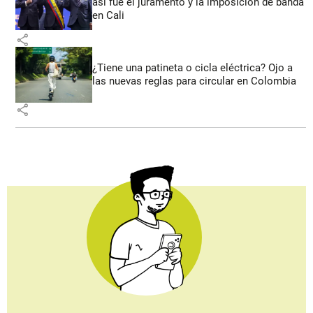
así fue el juramento y la imposición de banda
en Cali
share
¿Tiene una patineta o cicla eléctrica? Ojo a
las nuevas reglas para circular en Colombia
share