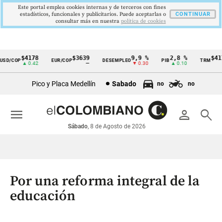
Este portal emplea cookies internas y de terceros con fines
estadísticos, funcionales y publicitarios. Puede aceptarlas o
CONTINUAR
consultar más en nuestra
politica de cookies
$4178
$3639
9,9 %
2,8 %
$4178
D/COP
EUR/COP
DESEMPLEO
PIB
TRM
Cintillo
▲ 0.42
—
▼ 0.30
▲ 0.10
▲ 
de
Pico y Placa Medellín
Sabado
no
no
indicadores
económicos
menu
person
search
Colombia
Sábado
, 8 de Agosto de 2026
Por una reforma integral de la
educación