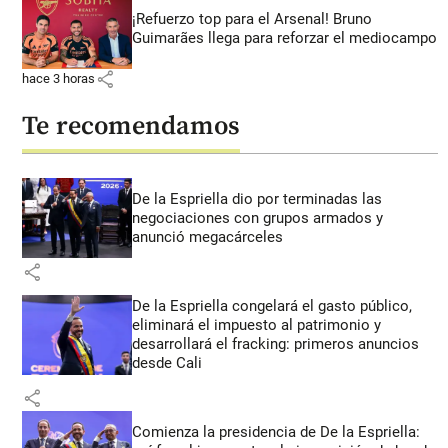
¡Refuerzo top para el Arsenal! Bruno
Guimarães llega para reforzar el mediocampo
share
hace 3 horas
Te recomendamos
De la Espriella dio por terminadas las
negociaciones con grupos armados y
anunció megacárceles
share
De la Espriella congelará el gasto público,
eliminará el impuesto al patrimonio y
desarrollará el fracking: primeros anuncios
desde Cali
share
Comienza la presidencia de De la Espriella: