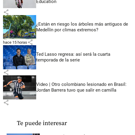
Education
share
¿Están en riesgo los árboles más antiguos de
Medellín por climas extremos?
share
hace 15 horas
Ted Lasso regresa: así será la cuarta
temporada de la serie
share
Video | Otro colombiano lesionado en Brasil:
Jordan Barrera tuvo que salir en camilla
share
Te puede interesar