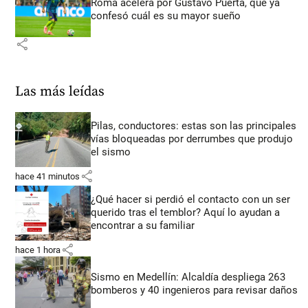
Roma acelera por Gustavo Puerta, que ya
confesó cuál es su mayor sueño
share
Las más leídas
Pilas, conductores: estas son las principales
vías bloqueadas por derrumbes que produjo
el sismo
share
hace 41 minutos
¿Qué hacer si perdió el contacto con un ser
querido tras el temblor? Aquí lo ayudan a
encontrar a su familiar
share
hace 1 hora
Sismo en Medellín: Alcaldía despliega 263
bomberos y 40 ingenieros para revisar daños