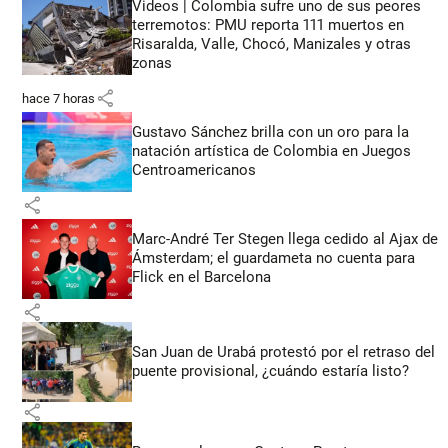
Videos | Colombia sufre uno de sus peores
terremotos: PMU reporta 111 muertos en
Risaralda, Valle, Chocó, Manizales y otras
zonas
share
hace 7 horas
Gustavo Sánchez brilla con un oro para la
natación artística de Colombia en Juegos
Centroamericanos
share
Marc-André Ter Stegen llega cedido al Ajax de
Ámsterdam; el guardameta no cuenta para
Flick en el Barcelona
share
San Juan de Urabá protestó por el retraso del
puente provisional, ¿cuándo estaría listo?
share