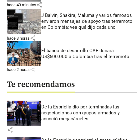
share
hace 43 minutos
J Balvin, Shakira, Maluma y varios famosos
enviaron mensajes de apoyo tras terremoto
en Colombia; vea qué dijo cada uno
share
hace 3 horas
El banco de desarrollo CAF donará
US$500.000 a Colombia tras el terremoto
share
hace 2 horas
Te recomendamos
De la Espriella dio por terminadas las
negociaciones con grupos armados y
anunció megacárceles
share