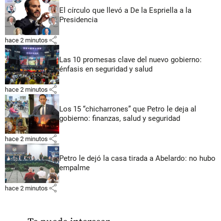
El círculo que llevó a De la Espriella a la
Presidencia
share
hace 2 minutos
Las 10 promesas clave del nuevo gobierno:
énfasis en seguridad y salud
share
hace 2 minutos
Los 15 “chicharrones” que Petro le deja al
gobierno: finanzas, salud y seguridad
share
hace 2 minutos
Petro le dejó la casa tirada a Abelardo: no hubo
empalme
share
hace 2 minutos