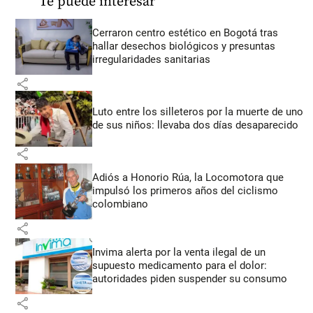
Te puede interesar
Cerraron centro estético en Bogotá tras
hallar desechos biológicos y presuntas
irregularidades sanitarias
share
Luto entre los silleteros por la muerte de uno
de sus niños: llevaba dos días desaparecido
share
Adiós a Honorio Rúa, la Locomotora que
impulsó los primeros años del ciclismo
colombiano
share
Invima alerta por la venta ilegal de un
supuesto medicamento para el dolor:
autoridades piden suspender su consumo
share