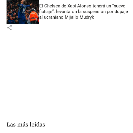
El Chelsea de Xabi Alonso tendrá un “nuevo
fichaje”: levantaron la suspensión por dopaje
al ucraniano Mijailo Mudryk
share
Las más leídas