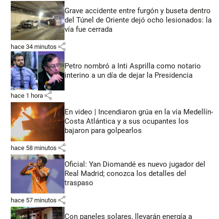
Grave accidente entre furgón y buseta dentro
del Túnel de Oriente dejó ocho lesionados: la
vía fue cerrada
share
hace 34 minutos
Petro nombró a Inti Asprilla como notario
interino a un día de dejar la Presidencia
share
hace 1 hora
En video | Incendiaron grúa en la vía Medellín-
Costa Atlántica y a sus ocupantes los
bajaron para golpearlos
share
hace 58 minutos
Oficial: Yan Diomandé es nuevo jugador del
Real Madrid; conozca los detalles del
traspaso
share
hace 57 minutos
Con paneles solares, llevarán energía a