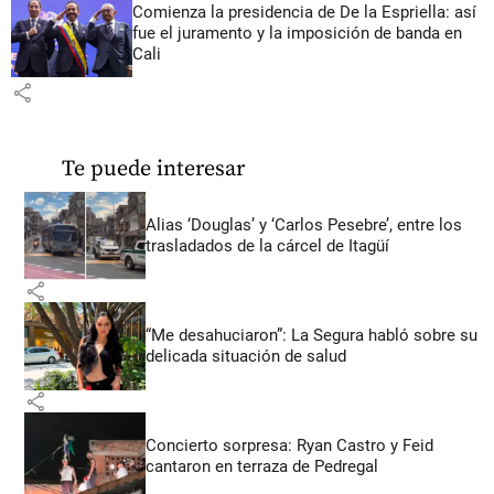
Comienza la presidencia de De la Espriella: así
fue el juramento y la imposición de banda en
Cali
share
Te puede interesar
Alias ‘Douglas’ y ‘Carlos Pesebre’, entre los
trasladados de la cárcel de Itagüí
share
“Me desahuciaron”: La Segura habló sobre su
delicada situación de salud
share
Concierto sorpresa: Ryan Castro y Feid
cantaron en terraza de Pedregal