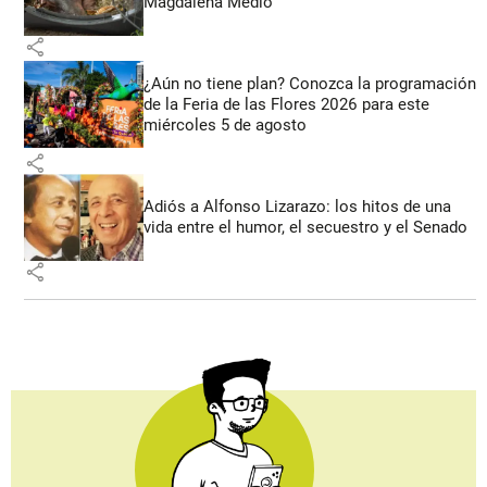
Magdalena Medio
share
¿Aún no tiene plan? Conozca la programación
de la Feria de las Flores 2026 para este
miércoles 5 de agosto
share
Adiós a Alfonso Lizarazo: los hitos de una
vida entre el humor, el secuestro y el Senado
share