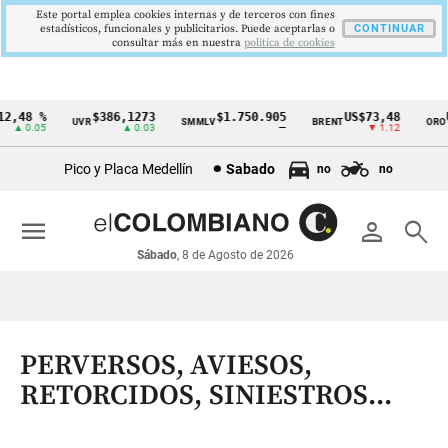
Este portal emplea cookies internas y de terceros con fines
estadísticos, funcionales y publicitarios. Puede aceptarlas o
CONTINUAR
consultar más en nuestra
politica de cookies
,48 %
$386,1273
$1.750.905
US$73,48
US
UVR
SMMLV
BRENT
ORO
Cintillo
▲ 0.05
▲ 0.03
—
▼ 1.12
de
Pico y Placa Medellín
Sabado
no
no
indicadores
económicos
menu
person
search
Colombia
Sábado
, 8 de Agosto de 2026
PERVERSOS, AVIESOS,
RETORCIDOS, SINIESTROS...