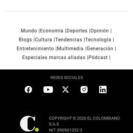
Mundo
Economía
Deportes
Opinión
Blogs
Cultura
Tendencias
Tecnología
Entretenimiento
Multimedia
Generación
Especiales marcas aliadas
Pódcast
REDES SOCIALES
COPYRIGHT © 2026 EL COLOMBIANO
S.A.S
NIT: 890901352-3