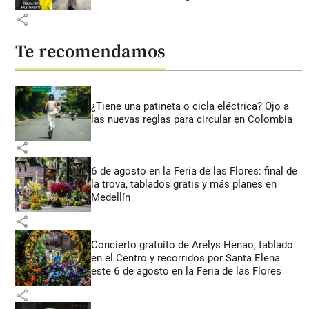
share
Te recomendamos
¿Tiene una patineta o cicla eléctrica? Ojo a
las nuevas reglas para circular en Colombia
share
6 de agosto en la Feria de las Flores: final de
la trova, tablados gratis y más planes en
Medellín
share
Concierto gratuito de Arelys Henao, tablado
en el Centro y recorridos por Santa Elena
este 6 de agosto en la Feria de las Flores
share