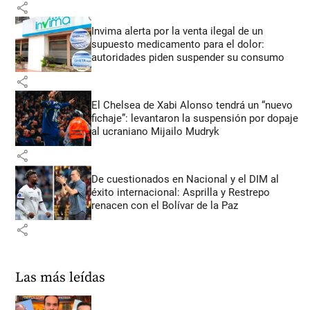
share
Invima alerta por la venta ilegal de un
supuesto medicamento para el dolor:
autoridades piden suspender su consumo
share
El Chelsea de Xabi Alonso tendrá un “nuevo
fichaje”: levantaron la suspensión por dopaje
al ucraniano Mijailo Mudryk
share
De cuestionados en Nacional y el DIM al
éxito internacional: Asprilla y Restrepo
renacen con el Bolívar de la Paz
share
Las más leídas