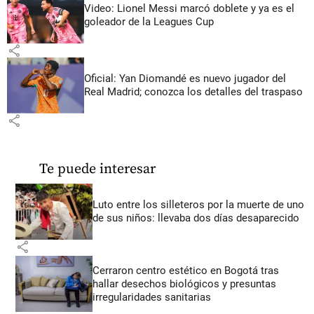
Video: Lionel Messi marcó doblete y ya es el
goleador de la Leagues Cup
share
Oficial: Yan Diomandé es nuevo jugador del
Real Madrid; conozca los detalles del traspaso
share
Te puede interesar
Luto entre los silleteros por la muerte de uno
de sus niños: llevaba dos días desaparecido
share
Cerraron centro estético en Bogotá tras
hallar desechos biológicos y presuntas
irregularidades sanitarias