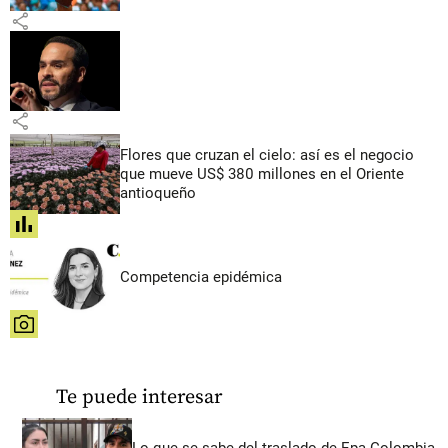
share
share
Flores que cruzan el cielo: así es el negocio
que mueve US$ 380 millones en el Oriente
antioqueño
share
Competencia epidémica
share
Te puede interesar
Lo que se sabe del traslado de Epa Colombia