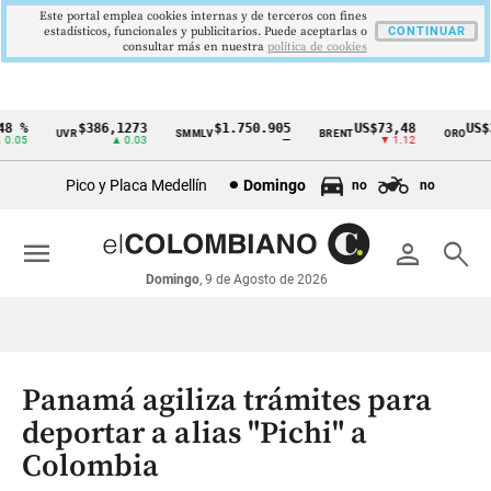
Este portal emplea cookies internas y de terceros con fines
estadísticos, funcionales y publicitarios. Puede aceptarlas o
CONTINUAR
consultar más en nuestra
politica de cookies
 %
$386,1273
$1.750.905
US$73,48
US$33
UVR
SMMLV
BRENT
ORO
Cintillo
05
▲ 0.03
—
▼ 1.12
de
Pico y Placa Medellín
Domingo
no
no
indicadores
económicos
menu
person
search
Colombia
Domingo
, 9 de Agosto de 2026
Panamá agiliza trámites para
deportar a alias "Pichi" a
Colombia