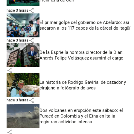
share
hace 3 horas
El primer golpe del gobierno de Abelardo: así
sacaron a los 117 capos de la cárcel de Itagüí
share
hace 3 horas
De la Espriella nombra director de la Dian:
Andrés Felipe Velásquez asumirá el cargo
share
La historia de Rodrigo Gaviria: de cazador y
cirujano a fotógrafo de aves
share
hace 3 horas
Dos volcanes en erupción este sábado: el
Puracé en Colombia y el Etna en Italia
registran actividad intensa
share