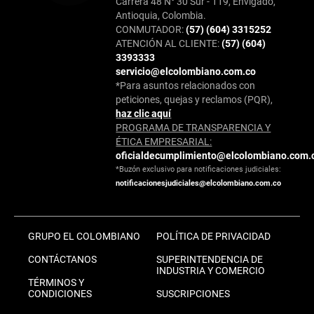
Carrera 48 N° 30 Sur - 119, Envigado,
Antioquia, Colombia.
CONMUTADOR:
(57) (604) 3315252
ATENCIÓN AL CLIENTE:
(57) (604)
3393333
servicio@elcolombiano.com.co
*Para asuntos relacionados con
peticiones, quejas y reclamos (PQR),
haz clic aquí
PROGRAMA DE TRANSPARENCIA Y
ÉTICA EMPRESARIAL:
oficialdecumplimiento@elcolombiano.com.
*Buzón exclusivo para notificaciones judiciales:
notificacionesjudiciales@elcolombiano.com.co
GRUPO EL COLOMBIANO
POLÍTICA DE PRIVACIDAD
CONTÁCTANOS
SUPERINTENDENCIA DE
INDUSTRIA Y COMERCIO
TÉRMINOS Y
CONDICIONES
SUSCRIPCIONES