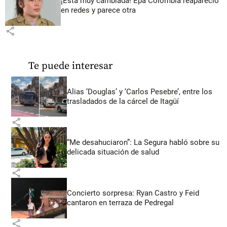
¡Está muy cambiada! Epa Colombia reapareció
en redes y parece otra
share
Te puede interesar
Alias ‘Douglas’ y ‘Carlos Pesebre’, entre los
trasladados de la cárcel de Itagüí
share
“Me desahuciaron”: La Segura habló sobre su
delicada situación de salud
share
Concierto sorpresa: Ryan Castro y Feid
cantaron en terraza de Pedregal
share