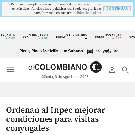
Este portal emplea cookies internas y de terceros con fines
estadísticos, funcionales y publicitarios. Puede aceptarlas o
CONTINUAR
consultar más en nuestra
politica de cookies
2,48 %
$386,1273
$1.750.905
US$73,48
U
UVR
SMMLV
BRENT
ORO
Cintillo
▲ 0.05
▲ 0.03
—
▼ 1.12
de
Pico y Placa Medellín
Sabado
no
no
indicadores
económicos
menu
person
search
Colombia
Sábado
, 8 de Agosto de 2026
Ordenan al Inpec mejorar
condiciones para visitas
conyugales