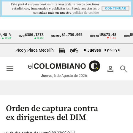
Este portal emplea cookies internas y de terceros con fines
estadísticos, funcionales y publicitarios. Puede aceptarlas o
CONTINUAR
consultar más en nuestra
politica de cookies
48 %
$386,1273
$1.750.905
US$73,48
US$
UVR
SMMLV
BRENT
ORO
Cintillo
 0.05
▲ 0.03
—
▼ 1.12
de
Pico y Placa Medellín
Jueves
3 y 6
3 y 6
indicadores
económicos
menu
person
search
Colombia
Jueves
, 6 de Agosto de 2026
Orden de captura contra
ex dirigentes del DIM