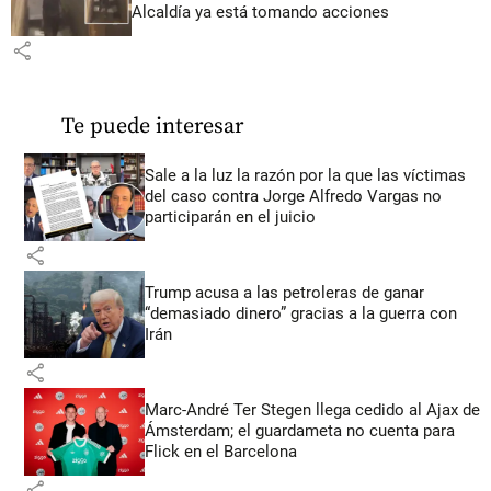
Alcaldía ya está tomando acciones
share
Te puede interesar
Sale a la luz la razón por la que las víctimas
del caso contra Jorge Alfredo Vargas no
participarán en el juicio
share
Trump acusa a las petroleras de ganar
“demasiado dinero” gracias a la guerra con
Irán
share
Marc-André Ter Stegen llega cedido al Ajax de
Ámsterdam; el guardameta no cuenta para
Flick en el Barcelona
share