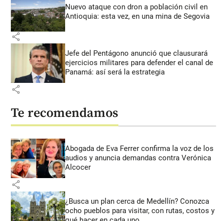
Nuevo ataque con dron a población civil en
Antioquia: esta vez, en una mina de Segovia
share
Jefe del Pentágono anunció que clausurará
ejercicios militares para defender el canal de
Panamá: así será la estrategia
share
Te recomendamos
Abogada de Eva Ferrer confirma la voz de los
audios y anuncia demandas contra Verónica
Alcocer
share
¿Busca un plan cerca de Medellín? Conozca
ocho pueblos para visitar, con rutas, costos y
qué hacer en cada uno