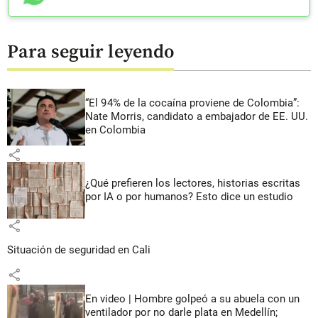
Para seguir leyendo
“El 94% de la cocaína proviene de Colombia”:
Nate Morris, candidato a embajador de EE. UU.
en Colombia
share
¿Qué prefieren los lectores, historias escritas
por IA o por humanos? Esto dice un estudio
share
Situación de seguridad en Cali
share
En video | Hombre golpeó a su abuela con un
ventilador por no darle plata en Medellín;