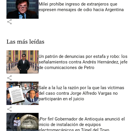
Milei prohíbe ingreso de extranjeros que
expresen mensajes de odio hacia Argentina
share
Las más leídas
Un patrón de denuncias por estafa y robo: los
señalamientos contra Andrés Hernández, jefe
de comunicaciones de Petro
share
Sale a la luz la razón por la que las víctimas
del caso contra Jorge Alfredo Vargas no
participarán en el juicio
share
¡Por fin! Gobernador de Antioquia anunció el
inicio de instalación de equipos
electromecánicos en Túnel del Toyo