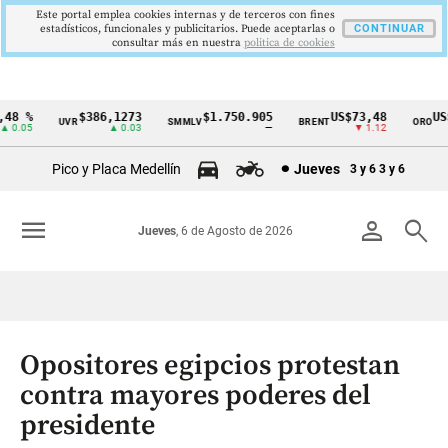
Este portal emplea cookies internas y de terceros con fines
estadísticos, funcionales y publicitarios. Puede aceptarlas o
CONTINUAR
consultar más en nuestra
politica de cookies
8 %
$386,1273
$1.750.905
US$73,48
US$3
UVR
SMMLV
BRENT
ORO
Cintillo
.05
▲ 0.03
—
▼ 1.12
de
Pico y Placa Medellín
Jueves
3 y 6
3 y 6
indicadores
económicos
menu
person
search
Jueves
, 6 de Agosto de 2026
Colombia
Opositores egipcios protestan
contra mayores poderes del
presidente