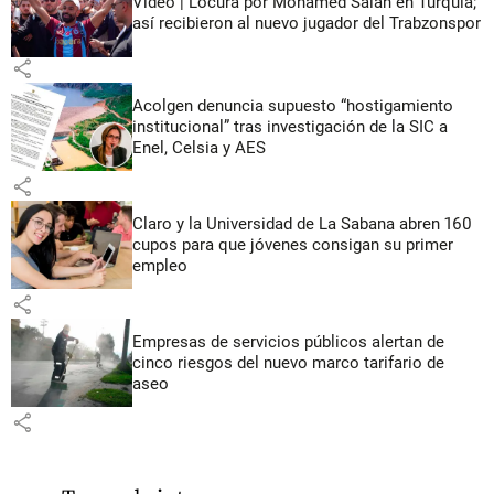
Video | Locura por Mohamed Salah en Turquía;
así recibieron al nuevo jugador del Trabzonspor
share
Acolgen denuncia supuesto “hostigamiento
institucional” tras investigación de la SIC a
Enel, Celsia y AES
share
Claro y la Universidad de La Sabana abren 160
cupos para que jóvenes consigan su primer
empleo
share
Empresas de servicios públicos alertan de
cinco riesgos del nuevo marco tarifario de
aseo
share