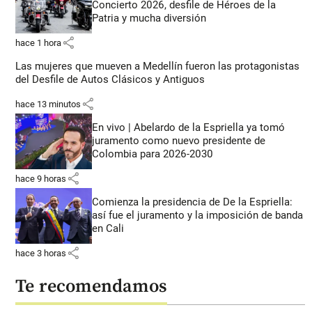
Concierto 2026, desfile de Héroes de la
Patria y mucha diversión
share
hace 1 hora
Las mujeres que mueven a Medellín fueron las protagonistas
del Desfile de Autos Clásicos y Antiguos
share
hace 13 minutos
En vivo | Abelardo de la Espriella ya tomó
juramento como nuevo presidente de
Colombia para 2026-2030
share
hace 9 horas
Comienza la presidencia de De la Espriella:
así fue el juramento y la imposición de banda
en Cali
share
hace 3 horas
Te recomendamos