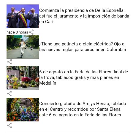
Comienza la presidencia de De la Espriella:
así fue el juramento y la imposición de banda
en Cali
share
hace 3 horas
¿Tiene una patineta o cicla eléctrica? Ojo a
las nuevas reglas para circular en Colombia
share
6 de agosto en la Feria de las Flores: final de
la trova, tablados gratis y más planes en
Medellín
share
Concierto gratuito de Arelys Henao, tablado
en el Centro y recorridos por Santa Elena
este 6 de agosto en la Feria de las Flores
share