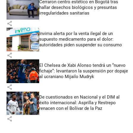
Cerraron centro estético en Bogotá tras
hallar desechos biológicos y presuntas
irregularidades sanitarias
share
Invima alerta por la venta ilegal de un
supuesto medicamento para el dolor:
autoridades piden suspender su consumo
share
El Chelsea de Xabi Alonso tendrá un “nuevo
fichaje”: levantaron la suspensión por dopaje
al ucraniano Mijailo Mudryk
share
De cuestionados en Nacional y el DIM al
éxito internacional: Asprilla y Restrepo
renacen con el Bolívar de la Paz
share