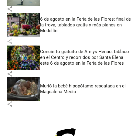
share
6 de agosto en la Feria de las Flores: final de
la trova, tablados gratis y más planes en
Medellín
share
Concierto gratuito de Arelys Henao, tablado
en el Centro y recorridos por Santa Elena
este 6 de agosto en la Feria de las Flores
share
Murió la bebé hipopótamo rescatada en el
Magdalena Medio
share