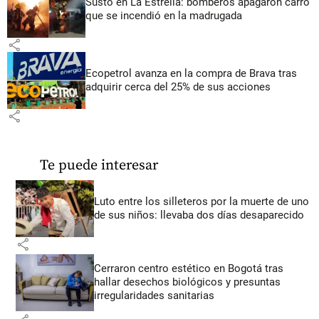
Susto en La Estrella: bomberos apagaron carro
que se incendió en la madrugada
share
Ecopetrol avanza en la compra de Brava tras
adquirir cerca del 25% de sus acciones
share
Te puede interesar
Luto entre los silleteros por la muerte de uno
de sus niños: llevaba dos días desaparecido
share
Cerraron centro estético en Bogotá tras
hallar desechos biológicos y presuntas
irregularidades sanitarias