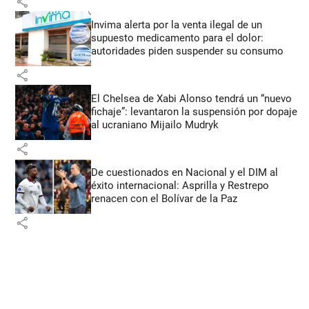
share
Invima alerta por la venta ilegal de un
supuesto medicamento para el dolor:
autoridades piden suspender su consumo
share
El Chelsea de Xabi Alonso tendrá un “nuevo
fichaje”: levantaron la suspensión por dopaje
al ucraniano Mijailo Mudryk
share
De cuestionados en Nacional y el DIM al
éxito internacional: Asprilla y Restrepo
renacen con el Bolívar de la Paz
share