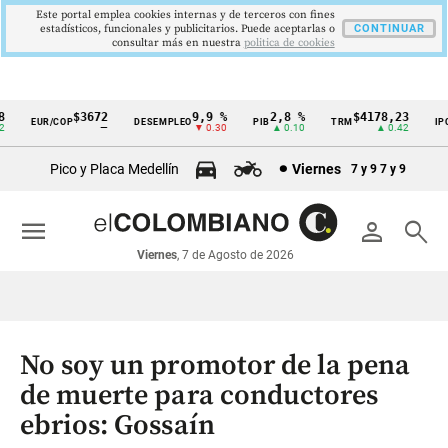
Este portal emplea cookies internas y de terceros con fines
estadísticos, funcionales y publicitarios. Puede aceptarlas o
CONTINUAR
consultar más en nuestra
politica de cookies
$3672
9,9 %
2,8 %
$4178,23
5
EUR/COP
DESEMPLEO
PIB
TRM
IPC
Cintillo
—
▼ 0.30
▲ 0.10
▲ 0.42
de
Pico y Placa Medellín
Viernes
7 y 9
7 y 9
indicadores
económicos
menu
person
search
Colombia
Viernes
, 7 de Agosto de 2026
No soy un promotor de la pena
de muerte para conductores
ebrios: Gossaín