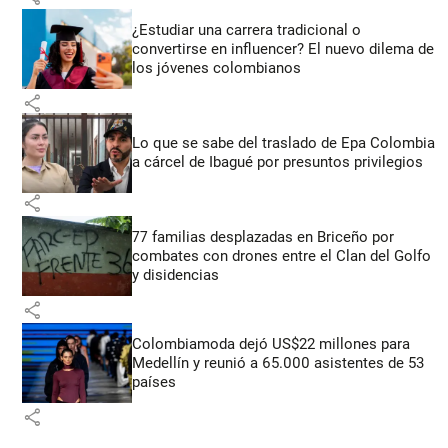
¿Estudiar una carrera tradicional o
convertirse en influencer? El nuevo dilema de
los jóvenes colombianos
share
Lo que se sabe del traslado de Epa Colombia
a cárcel de Ibagué por presuntos privilegios
share
77 familias desplazadas en Briceño por
combates con drones entre el Clan del Golfo
y disidencias
share
Colombiamoda dejó US$22 millones para
Medellín y reunió a 65.000 asistentes de 53
países
share