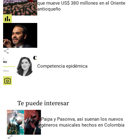
que mueve US$ 380 millones en el Oriente
antioqueño
share
share
Competencia epidémica
share
Te puede interesar
Paipa y Pasonva, así suenan los nuevos
géneros musicales hechos en Colombia
share