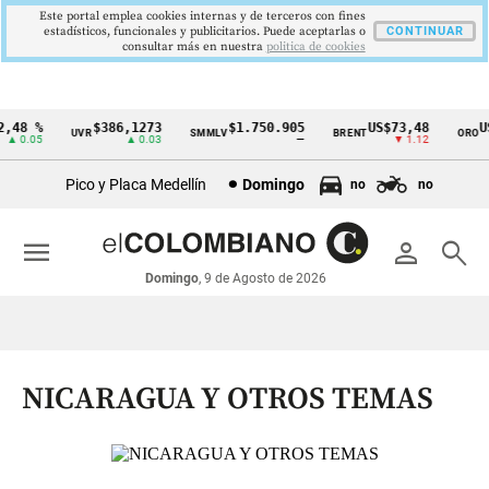
Este portal emplea cookies internas y de terceros con fines
estadísticos, funcionales y publicitarios. Puede aceptarlas o
CONTINUAR
consultar más en nuestra
politica de cookies
48 %
$386,1273
$1.750.905
US$73,48
US$
UVR
SMMLV
BRENT
ORO
Cintillo
 0.05
▲ 0.03
—
▼ 1.12
de
Pico y Placa Medellín
Domingo
no
no
indicadores
económicos
menu
person
search
Colombia
Domingo
, 9 de Agosto de 2026
NICARAGUA Y OTROS TEMAS