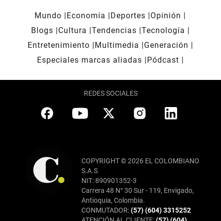
Mundo
Economía
Deportes
Opinión
Blogs
Cultura
Tendencias
Tecnología
Entretenimiento
Multimedia
Generación
Especiales marcas aliadas
Pódcast
REDES SOCIALES
COPYRIGHT © 2026 EL COLOMBIANO
S.A.S
NIT: 890901352-3
Carrera 48 N° 30 Sur - 119, Envigado,
Antioquia, Colombia.
CONMUTADOR:
(57) (604) 3315252
ATENCIÓN AL CLIENTE:
(57) (604)