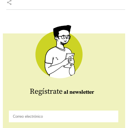
share
Regístrate
al newsletter