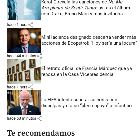
Karol G revela las canciones de
No Me
Arrepiento de Sentir Tanto
: así es el álbum
con Drake, Bruno Mars y más invitados
share
hace 1 hora
MinHacienda designado descarta vender más
acciones de Ecopetrol: “Hoy sería una locura”
share
hace 44 minutos
El retrato oficial de Francia Márquez que ya
reposa en la Casa Vicepresidencial
share
hace 1 hora
La FIFA intenta superar su crisis con
disculpas y dio su “pleno apoyo” a Infantino
share
hace 53 minutos
Te recomendamos