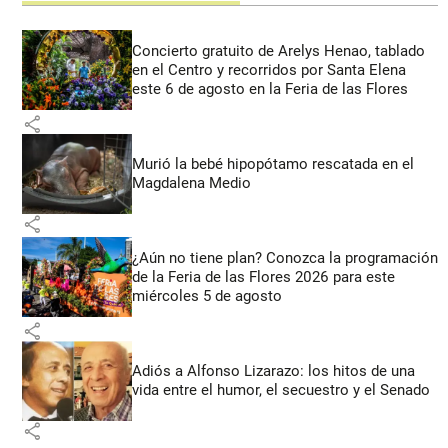
Concierto gratuito de Arelys Henao, tablado
en el Centro y recorridos por Santa Elena
este 6 de agosto en la Feria de las Flores
share
Murió la bebé hipopótamo rescatada en el
Magdalena Medio
share
¿Aún no tiene plan? Conozca la programación
de la Feria de las Flores 2026 para este
miércoles 5 de agosto
share
Adiós a Alfonso Lizarazo: los hitos de una
vida entre el humor, el secuestro y el Senado
share