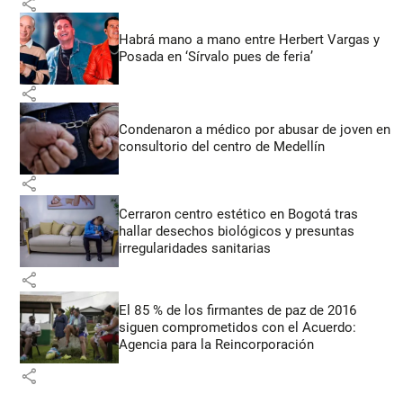
share
Habrá mano a mano entre Herbert Vargas y
Posada en ‘Sírvalo pues de feria’
share
Condenaron a médico por abusar de joven en
consultorio del centro de Medellín
share
Cerraron centro estético en Bogotá tras
hallar desechos biológicos y presuntas
irregularidades sanitarias
share
El 85 % de los firmantes de paz de 2016
siguen comprometidos con el Acuerdo:
Agencia para la Reincorporación
share