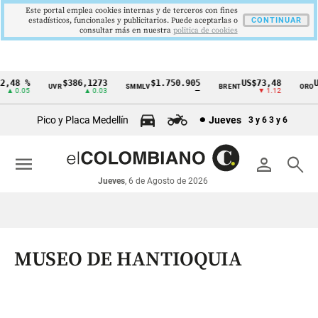
Este portal emplea cookies internas y de terceros con fines
estadísticos, funcionales y publicitarios. Puede aceptarlas o
CONTINUAR
consultar más en nuestra
politica de cookies
48 %
$386,1273
$1.750.905
US$73,48
US$
UVR
SMMLV
BRENT
ORO
Cintillo
 0.05
▲ 0.03
—
▼ 1.12
de
Pico y Placa Medellín
Jueves
3 y 6
3 y 6
indicadores
económicos
menu
person
search
Colombia
Jueves
, 6 de Agosto de 2026
MUSEO DE HANTIOQUIA