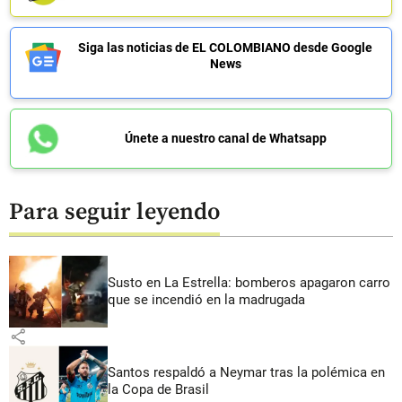
Siga las noticias de EL COLOMBIANO desde Google
News
Únete a nuestro canal de Whatsapp
Para seguir leyendo
Susto en La Estrella: bomberos apagaron carro
que se incendió en la madrugada
share
Santos respaldó a Neymar tras la polémica en
la Copa de Brasil