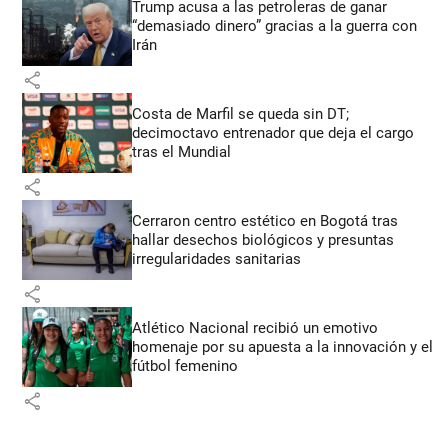
Trump acusa a las petroleras de ganar
“demasiado dinero” gracias a la guerra con
Irán
share
Costa de Marfil se queda sin DT;
decimoctavo entrenador que deja el cargo
tras el Mundial
share
Cerraron centro estético en Bogotá tras
hallar desechos biológicos y presuntas
irregularidades sanitarias
share
Atlético Nacional recibió un emotivo
homenaje por su apuesta a la innovación y el
fútbol femenino
share