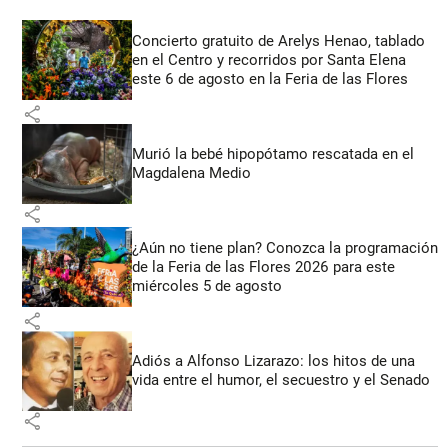
Concierto gratuito de Arelys Henao, tablado
en el Centro y recorridos por Santa Elena
este 6 de agosto en la Feria de las Flores
share
Murió la bebé hipopótamo rescatada en el
Magdalena Medio
share
¿Aún no tiene plan? Conozca la programación
de la Feria de las Flores 2026 para este
miércoles 5 de agosto
share
Adiós a Alfonso Lizarazo: los hitos de una
vida entre el humor, el secuestro y el Senado
share