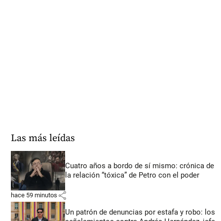
Las más leídas
Cuatro años a bordo de sí mismo: crónica de
la relación “tóxica” de Petro con el poder
share
hace 59 minutos
Un patrón de denuncias por estafa y robo: los