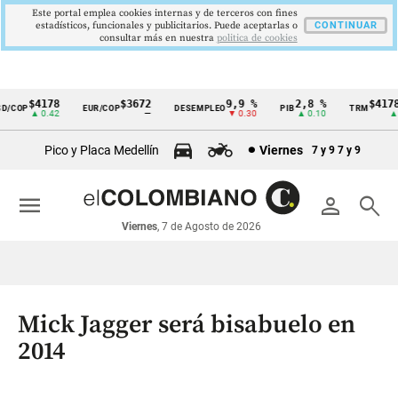
Este portal emplea cookies internas y de terceros con fines
estadísticos, funcionales y publicitarios. Puede aceptarlas o
CONTINUAR
consultar más en nuestra
politica de cookies
$4178
$3672
9,9 %
2,8 %
$4178,
COP
EUR/COP
DESEMPLEO
PIB
TRM
Cintillo
▲ 0.42
—
▼ 0.30
▲ 0.10
▲ 0.
de
Pico y Placa Medellín
Viernes
7 y 9
7 y 9
indicadores
económicos
menu
person
search
Colombia
Viernes
, 7 de Agosto de 2026
Mick Jagger será bisabuelo en
2014