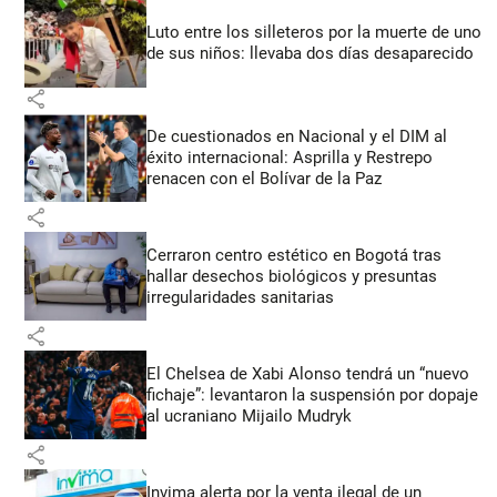
Luto entre los silleteros por la muerte de uno
de sus niños: llevaba dos días desaparecido
share
De cuestionados en Nacional y el DIM al
éxito internacional: Asprilla y Restrepo
renacen con el Bolívar de la Paz
share
Cerraron centro estético en Bogotá tras
hallar desechos biológicos y presuntas
irregularidades sanitarias
share
El Chelsea de Xabi Alonso tendrá un “nuevo
fichaje”: levantaron la suspensión por dopaje
al ucraniano Mijailo Mudryk
share
Invima alerta por la venta ilegal de un