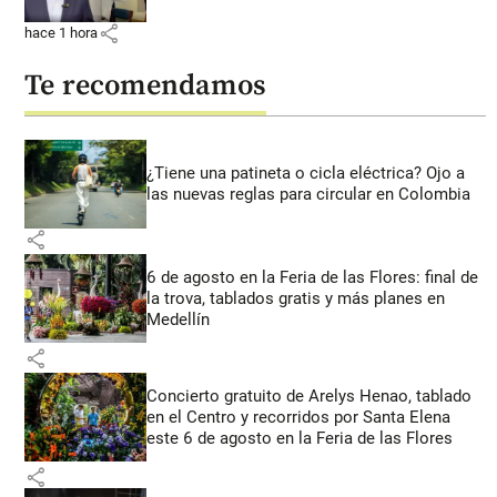
share
hace 1 hora
Te recomendamos
¿Tiene una patineta o cicla eléctrica? Ojo a
las nuevas reglas para circular en Colombia
share
6 de agosto en la Feria de las Flores: final de
la trova, tablados gratis y más planes en
Medellín
share
Concierto gratuito de Arelys Henao, tablado
en el Centro y recorridos por Santa Elena
este 6 de agosto en la Feria de las Flores
share