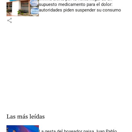
supuesto medicamento para el dolor:
autoridades piden suspender su consumo
share
Las más leídas
La gesta del boxeador paisa Juan Pablo