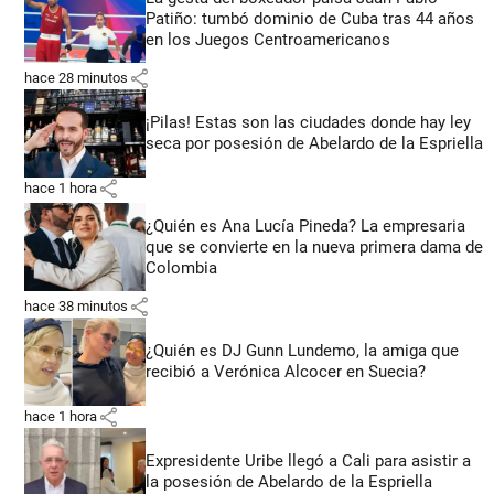
Patiño: tumbó dominio de Cuba tras 44 años
en los Juegos Centroamericanos
share
hace 28 minutos
¡Pilas! Estas son las ciudades donde hay ley
seca por posesión de Abelardo de la Espriella
share
hace 1 hora
¿Quién es Ana Lucía Pineda? La empresaria
que se convierte en la nueva primera dama de
Colombia
share
hace 38 minutos
¿Quién es DJ Gunn Lundemo, la amiga que
recibió a Verónica Alcocer en Suecia?
share
hace 1 hora
Expresidente Uribe llegó a Cali para asistir a
la posesión de Abelardo de la Espriella