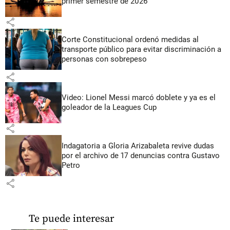
primer semestre de 2026
share
Corte Constitucional ordenó medidas al
transporte público para evitar discriminación a
personas con sobrepeso
share
Video: Lionel Messi marcó doblete y ya es el
goleador de la Leagues Cup
share
Indagatoria a Gloria Arizabaleta revive dudas
por el archivo de 17 denuncias contra Gustavo
Petro
share
Te puede interesar